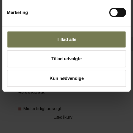
Marketing
Tillad alle
Tillad udvalgte
Mepal Silueta skål, sort, 0,25 ltr.
Varenr: 35072121
Kun nødvendige
Din pris (ekskl. moms)
45,00 kr./stk.
Midlertidigt udsolgt
Læg i kurv