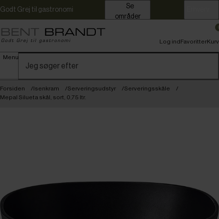
Se
Godt Grej til gastronomi
Erhverv
områder
Log ind
Favoritter
Kurv
Menu
Forsiden
Isenkram
Serveringsudstyr
Serveringsskåle
Mepal Silueta skål, sort, 0,75 ltr.