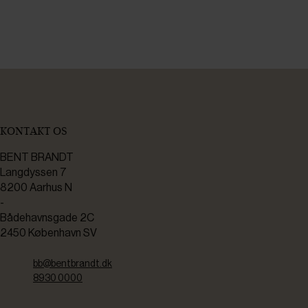
KONTAKT OS
BENT BRANDT
Langdyssen 7
8200 Aarhus N
-
Bådehavnsgade 2C
2450 København SV
bb@bentbrandt.dk
8930 0000