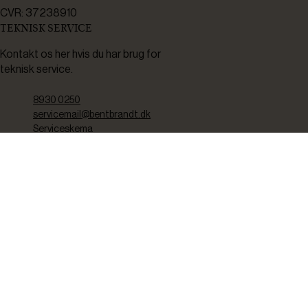
CVR: 37238910
TEKNISK SERVICE
Kontakt os her hvis du har brug for
teknisk service.
8930 0250
servicemail@bentbrandt.dk
Serviceskema
FØLG OS
BLIV INSPIRERET
2-4 gange om måneden udsender vi nyhedsbrev med f.eks.
produktnyheder, gode tilbud samt tips og tricks til din hverdag.