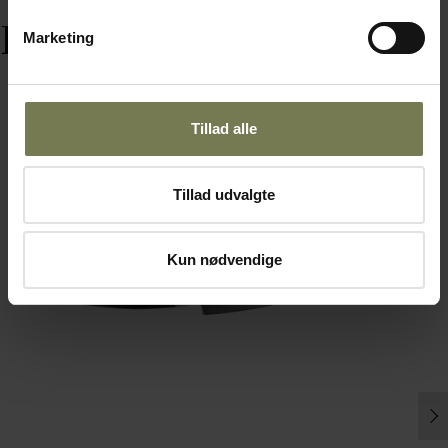
Produkter i samme serie
Marketing
Tillad alle
Tillad udvalgte
Kun nødvendige