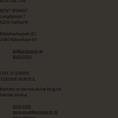
KONTAKT OS
BENT BRANDT
Langdyssen 7
8200 Aarhus N
-
Bådehavnsgade 2C
2450 København SV
bb@bentbrandt.dk
8930 0000
CVR: 37238910
TEKNISK SERVICE
Kontakt os her hvis du har brug for
teknisk service.
8930 0250
servicemail@bentbrandt.dk
Serviceskema