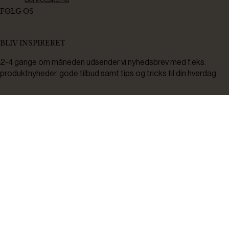
FØLG OS
BLIV INSPIRERET
2-4 gange om måneden udsender vi nyhedsbrev med f.eks.
produktnyheder, gode tilbud samt tips og tricks til din hverdag.
Tilmeld
Ved tilmelding accepterer du at modtage nyheder, inspiration,
informationer og tilbud på varer inden for vores sortiment på e-
mail. Samtidig accepterer du persondatapolitikken. Du kan altid
framelde dig igen.