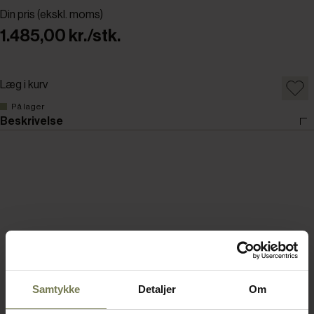
Din pris (ekskl. moms)
1.485,00 kr./stk.
Læg i kurv
På lager
Beskrivelse
Samtykke
Detaljer
Om