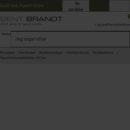
Se
Godt Grej til gastronomi
Erhverv
områder
Log ind
Favoritter
Kurv
Menu
Forsiden
Isenkram
Køkkenudstyr
Køkkenknive
Kokkeknive
Yaxell Ketu kokkekniv, 20 cm