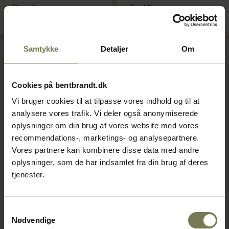
Bestillingsvare
Bestillingsvare
Læg i kurv
Læg i kurv
Samtykke
Detaljer
Om
Omtanke
Omtanke
Cookies på bentbrandt.dk
Vi bruger cookies til at tilpasse vores indhold og til at
analysere vores trafik. Vi deler også anonymiserede
oplysninger om din brug af vores website med vores
recommendations-, marketings- og analysepartnere.
Pakker af 6 stk.
Pakker af 6 stk.
Vores partnere kan kombinere disse data med andre
oplysninger, som de har indsamlet fra din brug af deres
Figgjo Skygge fad med høj
Figgjo Skygge fad med høj
tjenester.
kant, 450 cl, ø35 cm
kant, 450 cl, ø35 cm
Varenr: 10364724
Varenr: 10364722
Samtykkevalg
Din pris (ekskl. moms)
Din pris (ekskl. moms)
Nødvendige
595,00 kr./stk.
595,00 kr./stk.