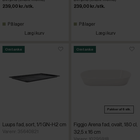
239,00 kr./stk.
239,00 kr./stk.
På lager
På lager
Læg i kurv
Læg i kurv
Omtanke
Omtanke
Pakker af 6 stk.
Luups fad, sort, 1/1 GN-H2 cm
Figgjo Arena fad, ovalt, 180 cl,
Varenr: 35640821
32,5 x 16 cm
Varenr: 10295918