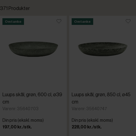
371 Produkter
Nye varer
Standardsortering
Omtanke
Omtanke
Omtanke
Laveste pris
Højeste pris
Tilføjet for nylig
Varenr.
Luups skål, grøn, 600 cl, ø39
Luups skål, grøn, 850 cl, ø45
APS
cm
cm
Varenr: 35640703
Varenr: 35640747
Bergqvist
Din pris (ekskl. moms)
Din pris (ekskl. moms)
197,00 kr./stk.
228,00 kr./stk.
Bonna