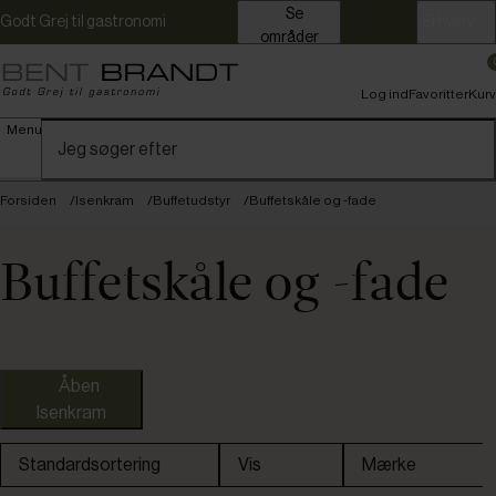
Se
Godt Grej til gastronomi
Erhverv
områder
Log ind
Favoritter
Kurv
Menu
Forsiden
Isenkram
Buffetudstyr
Buffetskåle og -fade
Buffetskåle og -fade
Åben
Isenkram
Standardsortering
Vis
Mærke
Kampagnevare