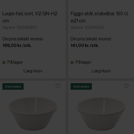
Luups fad, sort, 1/2 GN-H2
Figgjo skål, stabelbar, 150 cl,
cm
ø21 cm
Varenr: 35640801
Varenr: 10294315
Din pris (ekskl. moms)
Din pris (ekskl. moms)
169,00 kr./stk.
141,00 kr./stk.
På lager
På lager
Læg i kurv
Læg i kurv
Omtanke
Omtanke