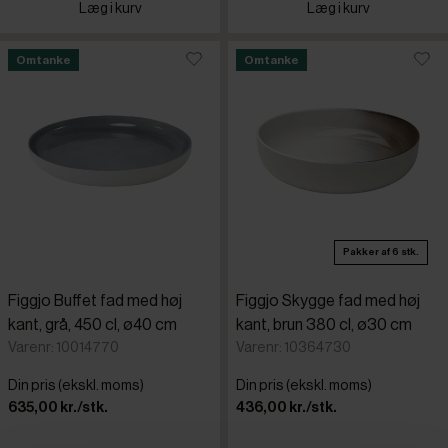
Læg i kurv
Læg i kurv
Omtanke
Omtanke
Pakker af 6 stk.
Figgjo Buffet fad med høj
Figgjo Skygge fad med høj
kant, grå, 450 cl, ø40 cm
kant, brun 380 cl, ø30 cm
Varenr: 10014770
Varenr: 10364730
Din pris (ekskl. moms)
Din pris (ekskl. moms)
635,00 kr./stk.
436,00 kr./stk.