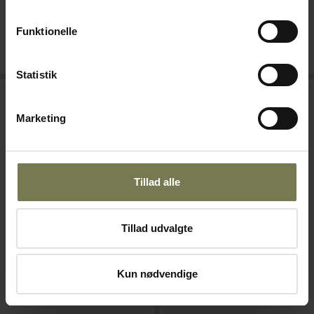
Funktionelle
Bestillingsvare
Bestillingsvare
Læg i kurv
Læg i kurv
Statistik
Omtanke
Omtanke
Marketing
Tillad alle
Tillad udvalgte
Pakker af 6 stk.
Pakker af 6 stk.
Figgjo Skygge fad med høj
Figgjo Skygge fad med høj
Kun nødvendige
kant, 450 cl, ø35 cm
kant, Brun 450 cl, ø35 cm
Varenr: 10364721
Varenr: 10364720