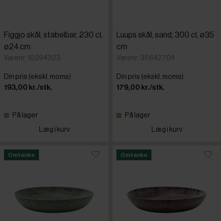
Figgjo skål, stabelbar, 230 cl,
Luups skål, sand, 300 cl, ø35
ø24 cm
cm
Varenr: 10294323
Varenr: 35642704
Din pris (ekskl. moms)
Din pris (ekskl. moms)
193,00 kr./stk.
179,00 kr./stk.
På lager
På lager
Læg i kurv
Læg i kurv
Omtanke
Omtanke