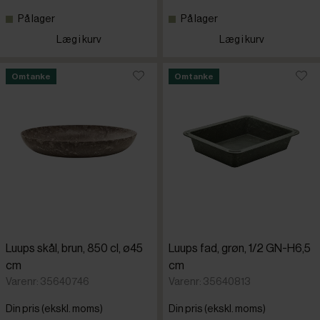
På lager
På lager
Cambro
Læg i kurv
Læg i kurv
Dalebroo
Omtanke
Omtanke
Destino
Figgjo
Frilich
Graupera
Luups skål, brun, 850 cl, ø45
Luups fad, grøn, 1/2 GN-H6,5
cm
cm
Guzzini
Varenr: 35640746
Varenr: 35640813
Din pris (ekskl. moms)
Din pris (ekskl. moms)
Luups