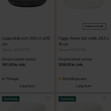
Pakker af 3 stk.
Luups skål, sort, 600 cl, ø39
Figgjo Arena fad, ovalt, 26,5 x
cm
16 cm
Varenr: 35640701
Varenr: 10296130
Din pris (ekskl. moms)
Din pris (ekskl. moms)
197,00 kr./stk.
208,00 kr./stk.
På lager
Bestillingsvare
Læg i kurv
Læg i kurv
Omtanke
Omtanke