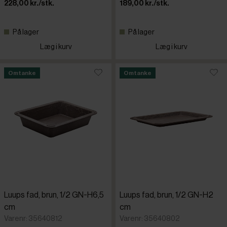
228,00 kr./stk.
189,00 kr./stk.
Pujadas
På lager
På lager
Læg i kurv
Læg i kurv
RAK
Omtanke
Omtanke
Raumgest
Tognana
Vista Aleg
Luups fad, brun, 1/2 GN-H6,5
Luups fad, brun, 1/2 GN-H2
cm
cm
Varenr: 35640812
Varenr: 35640802