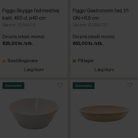
Figgjo Skygge fad med høj
Figgjo Gastronorm fad, 1/1
kant, 450 cl, ø40 cm
GN-H1,8 cm
Varenr: 10364711
Varenr: 10294727
Din pris (ekskl. moms)
Din pris (ekskl. moms)
625,00 kr./stk.
655,00 kr./stk.
Bestillingsvare
På lager
Læg i kurv
Læg i kurv
Omtanke
Omtanke