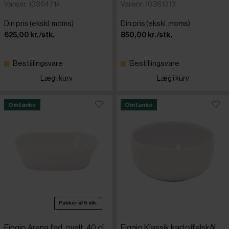
Varenr: 10364714
Varenr: 10361313
Din pris (ekskl. moms)
Din pris (ekskl. moms)
625,00 kr./stk.
850,00 kr./stk.
Bestillingsvare
Bestillingsvare
Læg i kurv
Læg i kurv
Omtanke
Omtanke
Pakker af 6 stk.
Figgjo Arena fad, ovalt, 40 cl,
Figgjo Klassik kartoffelskål,