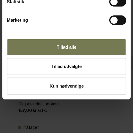
Statistik
Marketing
Tillad alle
Tillad udvalgte
Kun nødvendige
Luups ovalt fad, brun, 35 x 19 cm
Varenr: 35642602
Din pris (ekskl. moms)
157,00 kr./stk.
På lager