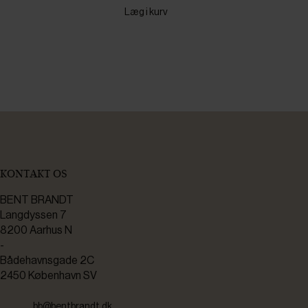
Læg i kurv
KONTAKT OS
BENT BRANDT
Langdyssen 7
8200 Aarhus N
-
Bådehavnsgade 2C
2450 København SV
bb@bentbrandt.dk