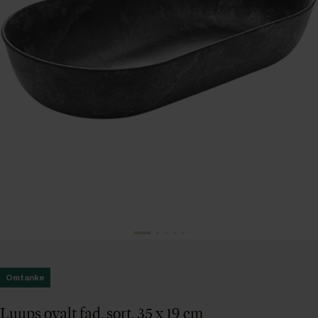
Omtanke
Luups ovalt fad, sort, 35 x 19 cm