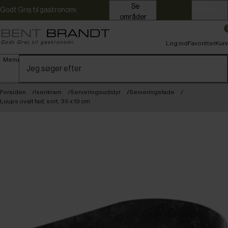
Se
Godt Grej til gastronomi
Erhverv
områder
Log ind
Favoritter
Kurv
Menu
Forsiden
Isenkram
Serveringsudstyr
Serveringsfade
Luups ovalt fad, sort, 35 x 19 cm