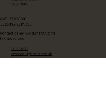
8930 0000
CVR: 37238910
TEKNISK SERVICE
Kontakt os her hvis du har brug for
teknisk service.
8930 0250
servicemail@bentbrandt.dk
Serviceskema
FØLG OS
BLIV INSPIRERET
2-4 gange om måneden udsender vi nyhedsbrev med f.eks.
produktnyheder, gode tilbud samt tips og tricks til din hverdag.