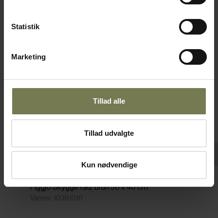
Omtanke
Statistik
Marketing
Tillad alle
Tillad udvalgte
Kun nødvendige
Pakker af 6 stk.
Figgjo Skygge fad, brun 50 x 40 cm
Varenr: 10361310