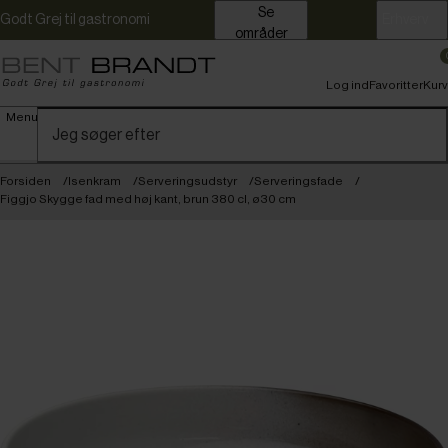
Se
Godt Grej til gastronomi
Erhverv
områder
Log ind
Favoritter
Kurv
Menu
Forsiden
Isenkram
Serveringsudstyr
Serveringsfade
Figgjo Skygge fad med høj kant, brun 380 cl, ø30 cm