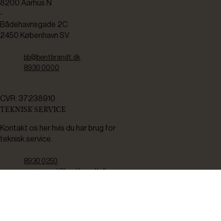
8200 Aarhus N
-
Bådehavnsgade 2C
2450 København SV
bb@bentbrandt.dk
8930 0000
CVR: 37238910
TEKNISK SERVICE
Kontakt os her hvis du har brug for
teknisk service.
8930 0250
servicemail@bentbrandt.dk
Serviceskema
FØLG OS