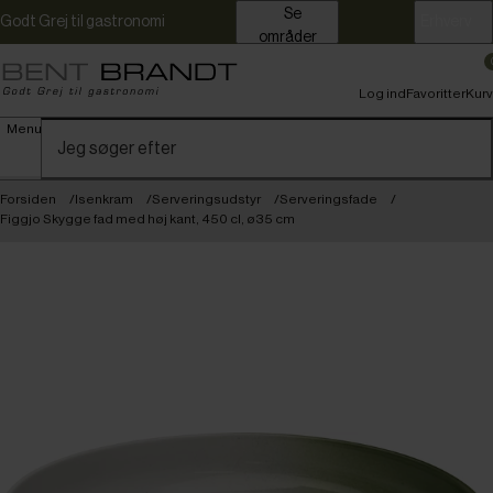
Se
Godt Grej til gastronomi
Erhverv
områder
Log ind
Favoritter
Kurv
Menu
Forsiden
Isenkram
Serveringsudstyr
Serveringsfade
Figgjo Skygge fad med høj kant, 450 cl, ø35 cm