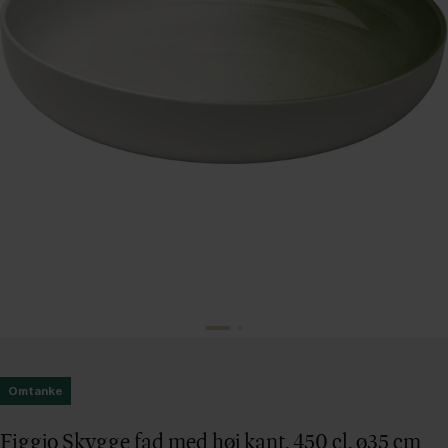
Omtanke
Figgjo Skygge fad med høj kant, 450 cl, ø35 cm