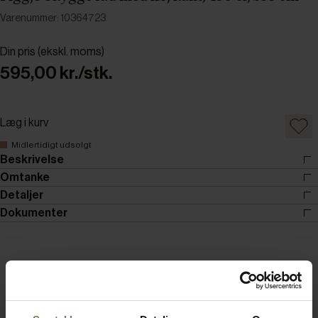
Varenummer: 10364723
Din pris (ekskl. moms)
595,00 kr./stk.
Læg i kurv
Midlertidigt udsolgt
Beskrivelse
Omtanke
Detaljer
Dokumenter