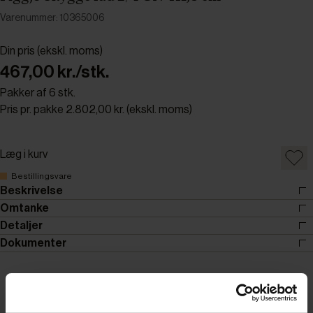
Varenummer: 10365006
Din pris (ekskl. moms)
467,00 kr./stk.
Pakker af 6 stk.
Pris pr. pakke 2.802,00 kr. (ekskl. moms)
Læg i kurv
Bestillingsvare
Beskrivelse
Omtanke
Detaljer
Dokumenter