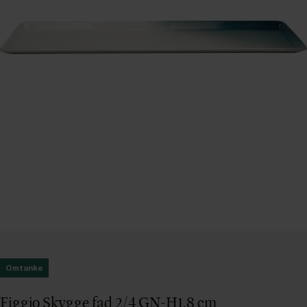
Omtanke
Figgjo Skygge fad 2/4 GN-H1,8 cm