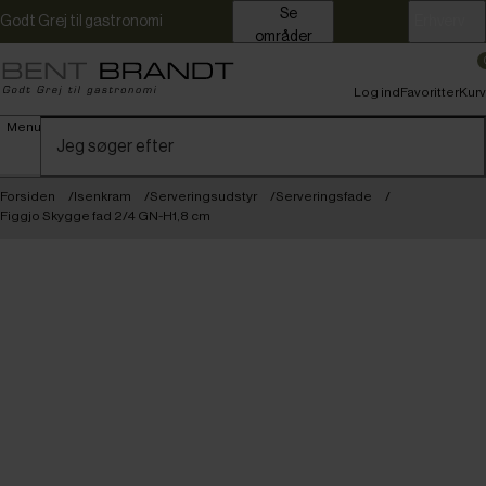
Se
Godt Grej til gastronomi
Erhverv
områder
Log ind
Favoritter
Kurv
Menu
Forsiden
Isenkram
Serveringsudstyr
Serveringsfade
Figgjo Skygge fad 2/4 GN-H1,8 cm