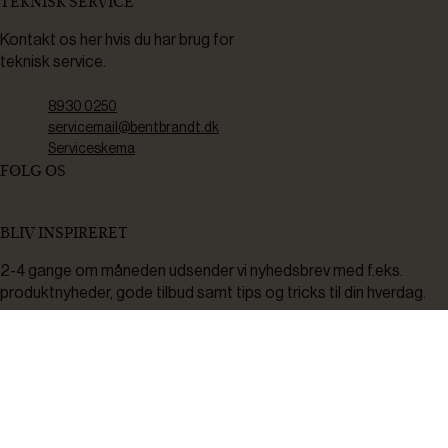
TEKNISK SERVICE
Kontakt os her hvis du har brug for
teknisk service.
8930 0250
servicemail@bentbrandt.dk
Serviceskema
FØLG OS
BLIV INSPIRERET
2-4 gange om måneden udsender vi nyhedsbrev med f.eks.
produktnyheder, gode tilbud samt tips og tricks til din hverdag.