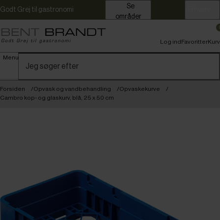
Se
Godt Grej til gastronomi
Erhverv
områder
Log ind
Favoritter
Kurv
Menu
Forsiden
Opvask og vandbehandling
Opvaskekurve
Cambro kop- og glaskurv, blå, 25 x 50 cm