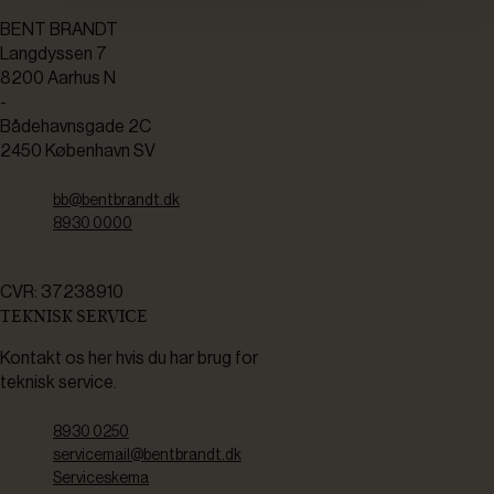
BENT BRANDT
Langdyssen 7
8200 Aarhus N
-
Bådehavnsgade 2C
2450 København SV
bb@bentbrandt.dk
8930 0000
CVR: 37238910
TEKNISK SERVICE
Kontakt os her hvis du har brug for
teknisk service.
8930 0250
servicemail@bentbrandt.dk
Serviceskema