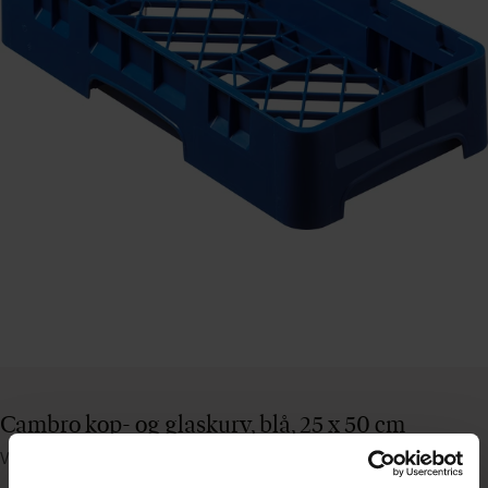
Cambro kop- og glaskurv, blå, 25 x 50 cm
Varenummer: 81351015