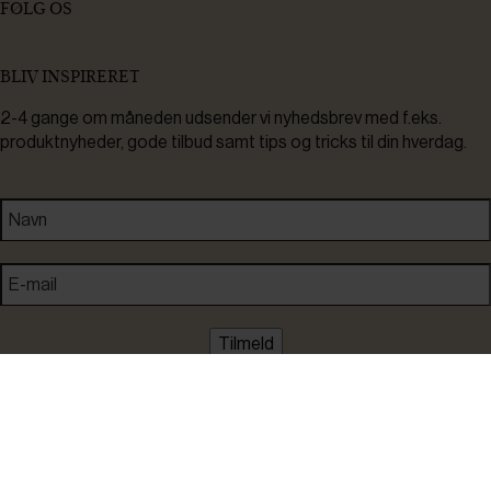
FØLG OS
BLIV INSPIRERET
2-4 gange om måneden udsender vi nyhedsbrev med f.eks.
produktnyheder, gode tilbud samt tips og tricks til din hverdag.
Tilmeld
Ved tilmelding accepterer du at modtage nyheder, inspiration,
informationer og tilbud på varer inden for vores sortiment på e-
mail. Samtidig accepterer du persondatapolitikken. Du kan altid
framelde dig igen.