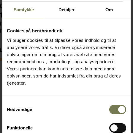
Din pris (ekskl. moms)
Samtykke
Detaljer
Om
169,00 kr./stk.
Pakker af 6 stk.
Cookies på bentbrandt.dk
Pris pr. pakke 1.014,00 kr. (ekskl. moms)
Vi bruger cookies til at tilpasse vores indhold og til at
analysere vores trafik. Vi deler også anonymiserede
Læg i kurv
oplysninger om din brug af vores website med vores
Bestillingsvare
recommendations-, marketings- og analysepartnere.
Vores partnere kan kombinere disse data med andre
oplysninger, som de har indsamlet fra din brug af deres
tjenester.
Samtykkevalg
Nødvendige
Funktionelle