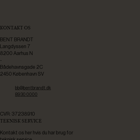
KONTAKT OS
BENT BRANDT
Langdyssen 7
8200 Aarhus N
-
Bådehavnsgade 2C
2450 København SV
bb@bentbrandt.dk
8930 0000
CVR: 37238910
TEKNISK SERVICE
Kontakt os her hvis du har brug for
teknisk service.