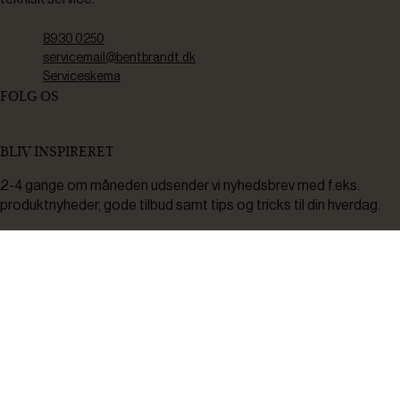
8930 0250
servicemail@bentbrandt.dk
Serviceskema
FØLG OS
BLIV INSPIRERET
2-4 gange om måneden udsender vi nyhedsbrev med f.eks.
produktnyheder, gode tilbud samt tips og tricks til din hverdag.
Tilmeld