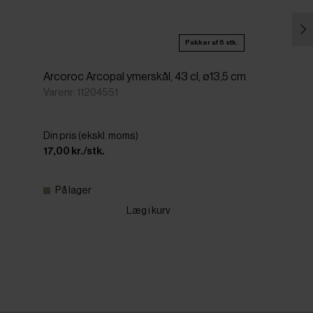
Pakker af 6 stk.
Arcoroc Arcopal ymerskål, 43 cl, ø13,5 cm
Varenr: 11204551
Din pris (ekskl. moms)
17,00 kr./stk.
På lager
Læg i kurv