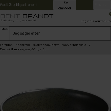
Se
Godt Grej til gastronomi
Erhverv
områder
Log ind
Favoritter
Kurv
Menu
Forsiden
Isenkram
Serveringsudstyr
Serveringsskåle
Dust skål, mørkegrøn, 50 cl, ø15 cm