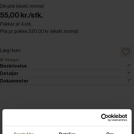
Din pris (ekskl. moms)
55,00 kr./stk.
Pakker af 4 stk.
Pris pr. pakke 220,00 kr. (ekskl. moms)
Læg i kurv
På lager
Beskrivelse
Detaljer
Dokumenter