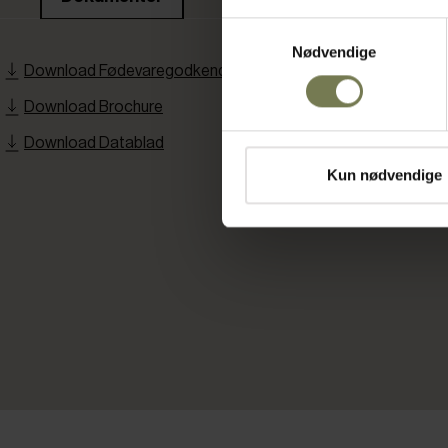
Samtykkevalg
Nødvendige
Download Fødevaregodkendelse
Download Brochure
Download Datablad
Kun nødvendige