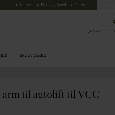
Udforsk
Bæredygtighed
Om os
Erhverv
Log ind
Favoritter
Kurv
IER
BRUGTVARER
 arm til autolift til VCC