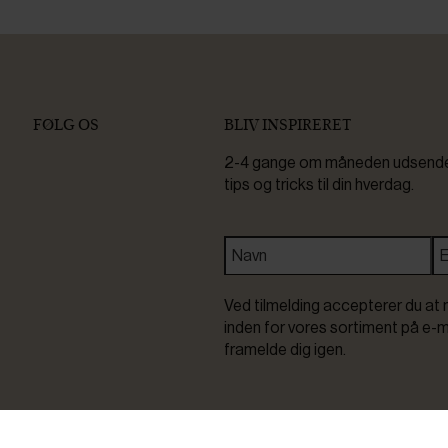
FØLG OS
BLIV INSPIRERET
2-4 gange om måneden udsender 
tips og tricks til din hverdag.
Ved tilmelding accepterer du at 
inden for vores sortiment på e-m
framelde dig igen.