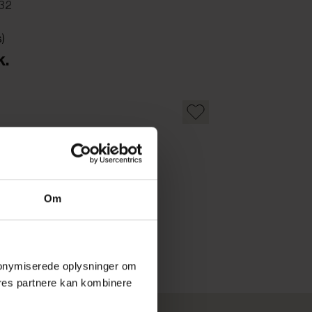
432
s)
k.
Om
 anonymiserede oplysninger om
res partnere kan kombinere