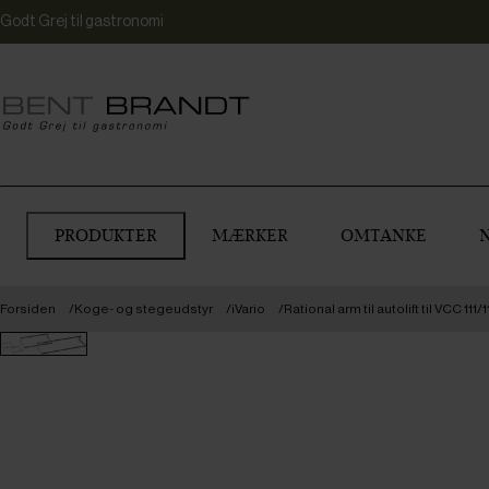
Godt Grej til gastronomi
PRODUKTER
MÆRKER
OMTANKE
Forsiden
Koge- og stegeudstyr
iVario
Rational arm til autolift til VCC 111/