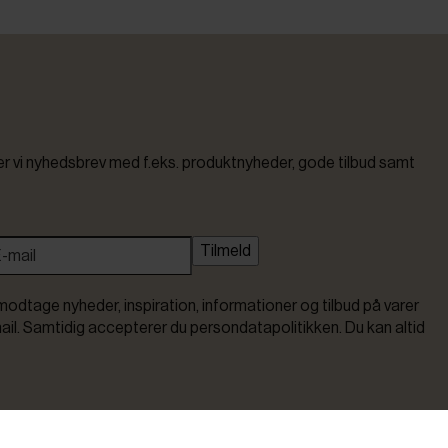
vi nyhedsbrev med f.eks. produktnyheder, gode tilbud samt
Tilmeld
modtage nyheder, inspiration, informationer og tilbud på varer
ail. Samtidig accepterer du persondatapolitikken. Du kan altid