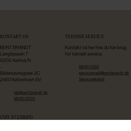
KONTAKT OS
TEKNISK SERVICE
BENT BRANDT
Kontakt os her hvis du har brug
Langdyssen 7
for teknisk service.
8200 Aarhus N
-
8930 0250
Bådehavnsgade 2C
servicemail@bentbrandt.dk
2450 København SV
Serviceskema
bb@bentbrandt.dk
8930 0000
CVR: 37238910