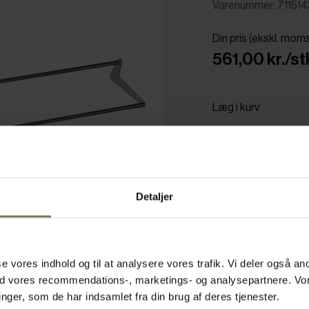
Varenummer: 71151
Din pris (ekskl. mom
561,00 kr./st
Læg i kurv
Bestillingsvare
Detaljer
asse vores indhold og til at analysere vores trafik. Vi deler også
ed vores recommendations-, marketings- og analysepartnere. Vo
ger, som de har indsamlet fra din brug af deres tjenester.