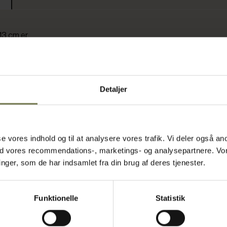
13 cm er
unktionalitet
tgrå yderside
en let rødbrun
et og robust,
Detaljer
ter i kantiner,
 og har en høj
krav til både
asse vores indhold og til at analysere vores trafik. Vi deler også
grå inderside
ed vores recommendations-, marketings- og analysepartnere. Vo
 flot og
ger, som de har indsamlet fra din brug af deres tjenester.
t, formstabilt
ug i
Funktionelle
Statistik
uges til