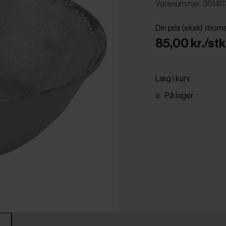
Varenummer: 3514
Din pris (ekskl. mom
85,00 kr./stk
Læg i kurv
På lager
r