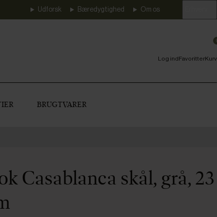
Udforsk
Bæredygtighed
Om os
Erhverv
Log ind
Favoritter
Kurv
IER
BRUGTVARER
k Casablanca skål, grå, 23
cm