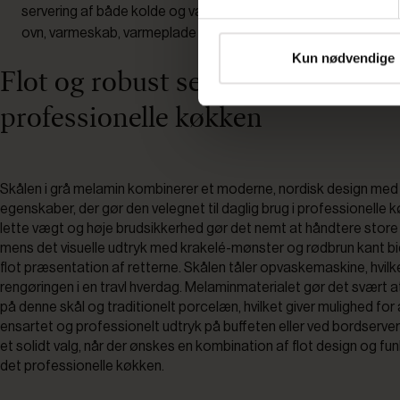
servering af både kolde og varme retter, men bør ikke anvende
ovn, varmeskab, varmeplade eller fryser.
Kun nødvendige
Flot og robust serveringsskål til 
professionelle køkken
Skålen i grå melamin kombinerer et moderne, nordisk design med
egenskaber, der gør den velegnet til daglig brug i professionelle 
lette vægt og høje brudsikkerhed gør det nemt at håndtere stor
mens det visuelle udtryk med krakelé-mønster og rødbrun kant bid
flot præsentation af retterne. Skålen tåler opvaskemaskine, hvilke
rengøringen i en travl hverdag. Melaminmaterialet gør det svært a
på denne skål og traditionelt porcelæn, hvilket giver mulighed for
ensartet og professionelt udtryk på buffeten eller ved bordserver
et solidt valg, når der ønskes en kombination af flot design og funk
det professionelle køkken.