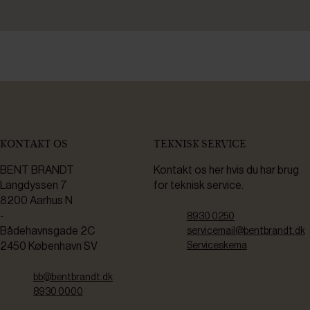
KONTAKT OS
TEKNISK SERVICE
BENT BRANDT
Kontakt os her hvis du har brug
Langdyssen 7
for teknisk service.
8200 Aarhus N
-
8930 0250
Bådehavnsgade 2C
servicemail@bentbrandt.dk
2450 København SV
Serviceskema
bb@bentbrandt.dk
8930 0000