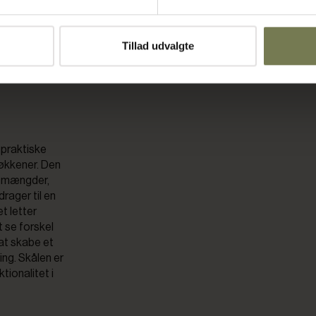
s i mikroovn,
Tillad udvalgte
det
 praktiske
køkkener. Den
e mængder,
rager til en
t letter
t se forskel
 at skabe et
ing. Skålen er
tionalitet i