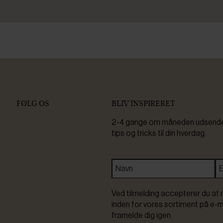
FØLG OS
BLIV INSPIRERET
2-4 gange om måneden udsender 
tips og tricks til din hverdag.
Ved tilmelding accepterer du at 
inden for vores sortiment på e-m
framelde dig igen.