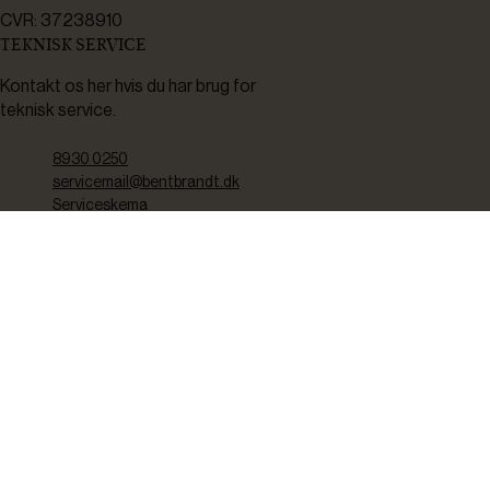
CVR: 37238910
TEKNISK SERVICE
Kontakt os her hvis du har brug for
teknisk service.
8930 0250
servicemail@bentbrandt.dk
Serviceskema
FØLG OS
BLIV INSPIRERET
2-4 gange om måneden udsender vi nyhedsbrev med f.eks.
produktnyheder, gode tilbud samt tips og tricks til din hverdag.