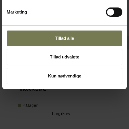
Marketing
Tillad alle
Tillad udvalgte
Tallerkenkassette, ø12 cm
Varenr: 81801112
Kun nødvendige
Din pris (ekskl. moms)
199,00 kr./stk.
På lager
Læg i kurv