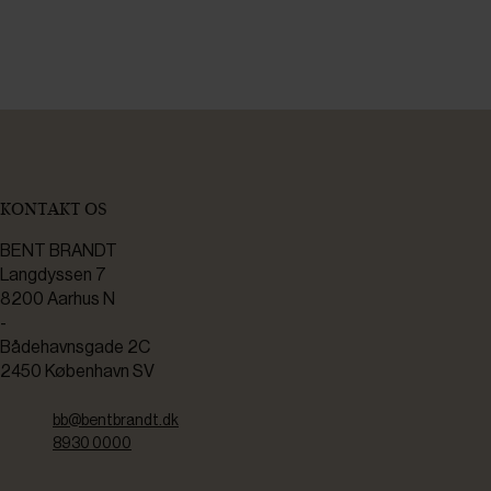
KONTAKT OS
BENT BRANDT
Langdyssen 7
8200 Aarhus N
-
Bådehavnsgade 2C
2450 København SV
bb@bentbrandt.dk
8930 0000