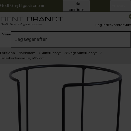
Se
Godt Grej til gastronomi
Erhverv
områder
Log ind
Favoritter
Kurv
Menu
Forsiden
Isenkram
Buffetudstyr
Øvrigt buffetudstyr
Tallerkenkassette, ø22 cm