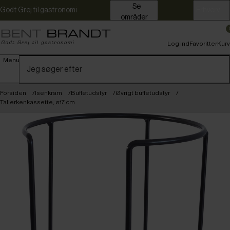
Se
Godt Grej til gastronomi
Erhverv
områder
Log ind
Favoritter
Kurv
Menu
Forsiden
Isenkram
Buffetudstyr
Øvrigt buffetudstyr
Tallerkenkassette, ø17 cm