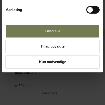
Marketing
Tillad alle
Tillad udvalgte
Tallerkenkassette, ø12 cm
Varenr: 81801112
Kun nødvendige
Din pris (ekskl. moms)
199,00 kr./stk.
På lager
Læg i kurv