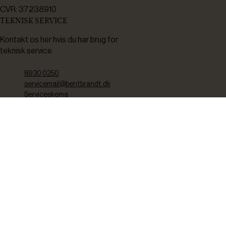
CVR: 37238910
TEKNISK SERVICE
Kontakt os her hvis du har brug for
teknisk service.
8930 0250
servicemail@bentbrandt.dk
Serviceskema
FØLG OS
BLIV INSPIRERET
2-4 gange om måneden udsender vi nyhedsbrev med f.eks.
produktnyheder, gode tilbud samt tips og tricks til din hverdag.