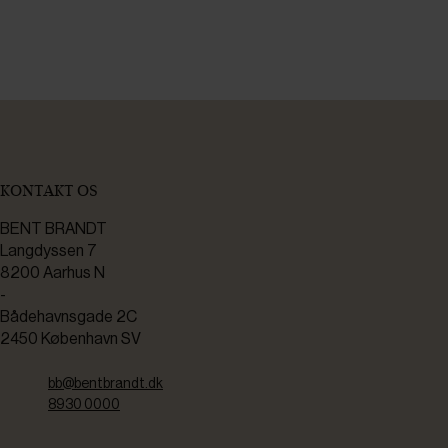
KONTAKT OS
BENT BRANDT
Langdyssen 7
8200 Aarhus N
-
Bådehavnsgade 2C
2450 København SV
bb@bentbrandt.dk
8930 0000