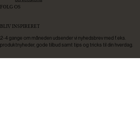
FØLG OS
BLIV INSPIRERET
2-4 gange om måneden udsender vi nyhedsbrev med f.eks.
produktnyheder, gode tilbud samt tips og tricks til din hverdag.
Tilmeld
Ved tilmelding accepterer du at modtage nyheder, inspiration,
informationer og tilbud på varer inden for vores sortiment på e-
mail. Samtidig accepterer du persondatapolitikken. Du kan altid
framelde dig igen.