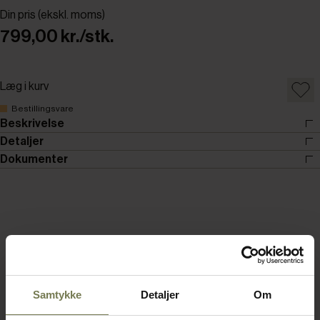
Din pris (ekskl. moms)
799,00 kr./stk.
Læg i kurv
Bestillingsvare
Beskrivelse
Detaljer
Dokumenter
Samtykke
Detaljer
Om