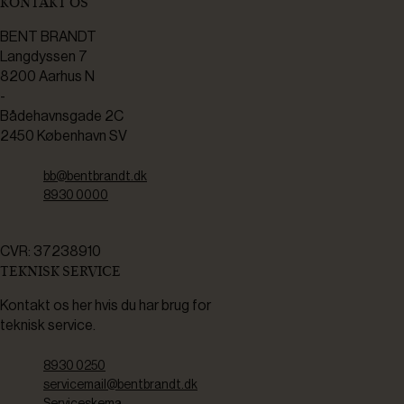
KONTAKT OS
BENT BRANDT
Langdyssen 7
8200 Aarhus N
-
Bådehavnsgade 2C
2450 København SV
bb@bentbrandt.dk
8930 0000
CVR: 37238910
TEKNISK SERVICE
Kontakt os her hvis du har brug for
teknisk service.
8930 0250
servicemail@bentbrandt.dk
Serviceskema