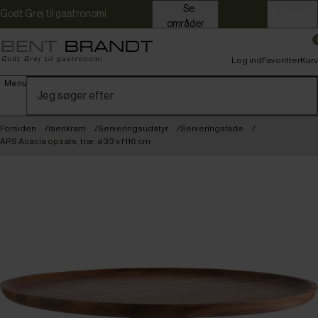
Se
Godt Grej til gastronomi
Erhverv
områder
Log ind
Favoritter
Kurv
Menu
Forsiden
Isenkram
Serveringsudstyr
Serveringsfade
APS Acacia opsats, træ, ø33 x H16 cm