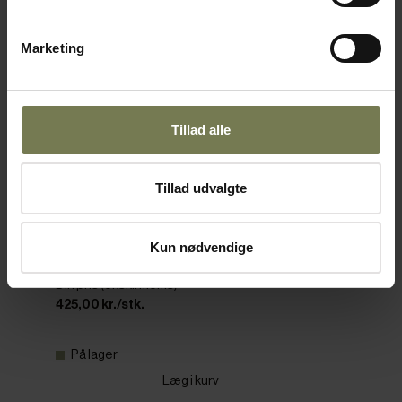
Marketing
Tillad alle
Tillad udvalgte
Forest brødskærekasse, egetræ, 60 x 40 x
3,5 cm
Kun nødvendige
Varenr: 51756331
Din pris (ekskl. moms)
425,00 kr./stk.
På lager
Læg i kurv