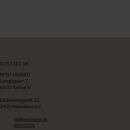
KONTAKT OS
BENT BRANDT
Langdyssen 7
8200 Aarhus N
-
Bådehavnsgade 2C
2450 København SV
bb@bentbrandt.dk
8930 0000