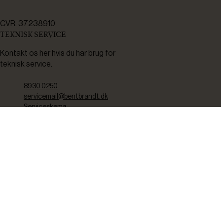
CVR: 37238910
TEKNISK SERVICE
Kontakt os her hvis du har brug for
teknisk service.
8930 0250
servicemail@bentbrandt.dk
Serviceskema
FØLG OS
BLIV INSPIRERET
2-4 gange om måneden udsender vi nyhedsbrev med f.eks.
produktnyheder, gode tilbud samt tips og tricks til din hverdag.