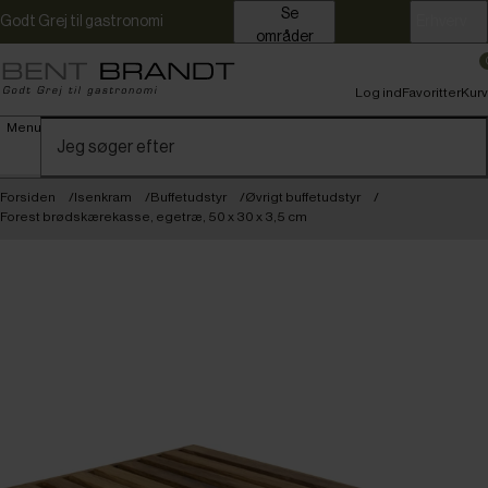
Se
Godt Grej til gastronomi
Erhverv
områder
Log ind
Favoritter
Kurv
Menu
Forsiden
Isenkram
Buffetudstyr
Øvrigt buffetudstyr
Forest brødskærekasse, egetræ, 50 x 30 x 3,5 cm