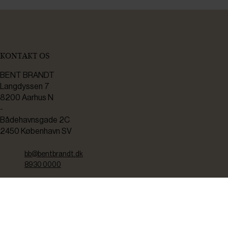
KONTAKT OS
BENT BRANDT
Langdyssen 7
8200 Aarhus N
-
Bådehavnsgade 2C
2450 København SV
bb@bentbrandt.dk
8930 0000
CVR: 37238910
TEKNISK SERVICE
Kontakt os her hvis du har brug for