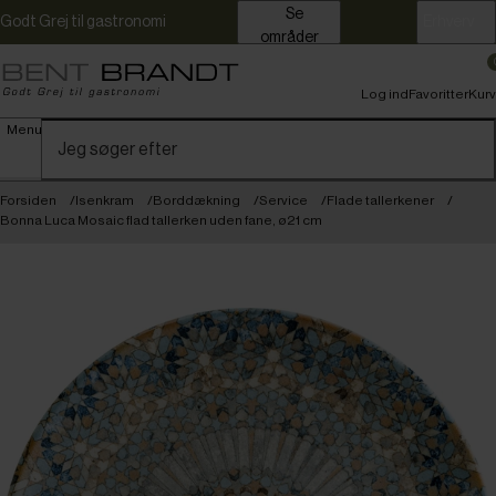
Se
Godt Grej til gastronomi
Erhverv
områder
Log ind
Favoritter
Kurv
Menu
Forsiden
Isenkram
Borddækning
Service
Flade tallerkener
Bonna Luca Mosaic flad tallerken uden fane, ø21 cm