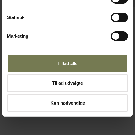
Pakker af 24 stk.
Statistik
Bonna Luca Mosaic skål, ø11 cm
Varenr: 12481000
Marketing
Din pris (ekskl. moms)
27,00 kr./stk.
Tillad alle
På lager
Læg i kurv
Tillad udvalgte
Kun nødvendige