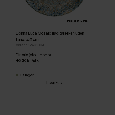
Pakker af 12 stk.
Bonna Luca Mosaic flad tallerken uden
fane, ø21 cm
Varenr: 12481004
Din pris (ekskl. moms)
46,00 kr./stk.
På lager
Læg i kurv