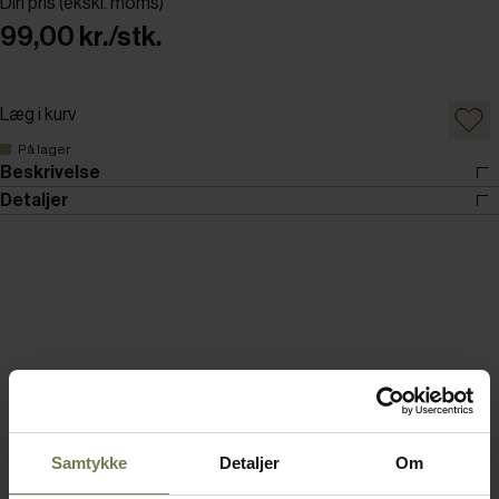
Din pris (ekskl. moms)
99,00 kr./stk.
Læg i kurv
På lager
Beskrivelse
Detaljer
Samtykke
Detaljer
Om