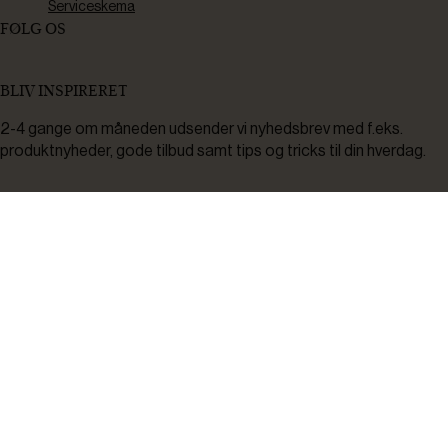
Serviceskema
FØLG OS
BLIV INSPIRERET
2-4 gange om måneden udsender vi nyhedsbrev med f.eks.
produktnyheder, gode tilbud samt tips og tricks til din hverdag.
Tilmeld
Ved tilmelding accepterer du at modtage nyheder, inspiration,
informationer og tilbud på varer inden for vores sortiment på e-
mail. Samtidig accepterer du persondatapolitikken. Du kan altid