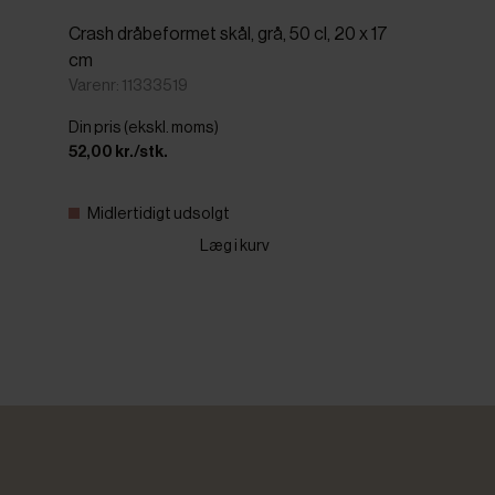
Crash dråbeformet skål, grå, 50 cl, 20 x 17
cm
Varenr: 11333519
Din pris (ekskl. moms)
52,00 kr./stk.
Midlertidigt udsolgt
Læg i kurv