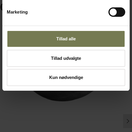
Ofte købt sammen med
Marketing
Tillad alle
Tillad udvalgte
Kun nødvendige