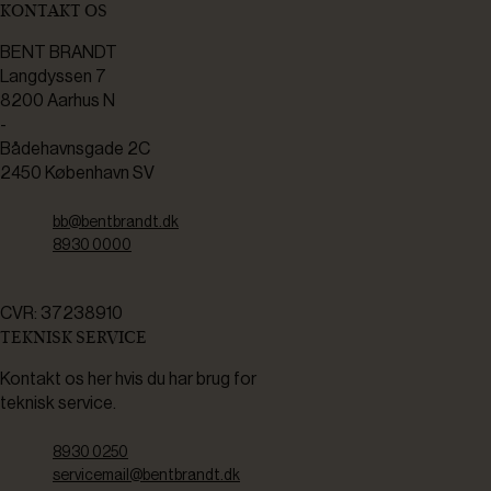
KONTAKT OS
BENT BRANDT
Langdyssen 7
8200 Aarhus N
-
Bådehavnsgade 2C
2450 København SV
bb@bentbrandt.dk
8930 0000
CVR: 37238910
TEKNISK SERVICE
Kontakt os her hvis du har brug for
teknisk service.
8930 0250
servicemail@bentbrandt.dk