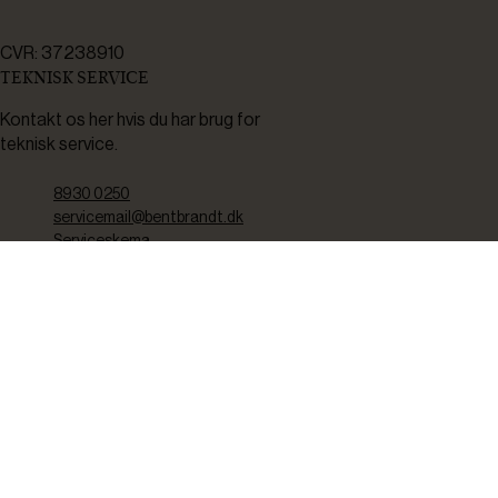
CVR: 37238910
TEKNISK SERVICE
Kontakt os her hvis du har brug for
teknisk service.
8930 0250
servicemail@bentbrandt.dk
Serviceskema
FØLG OS
BLIV INSPIRERET
2-4 gange om måneden udsender vi nyhedsbrev med f.eks.
produktnyheder, gode tilbud samt tips og tricks til din hverdag.