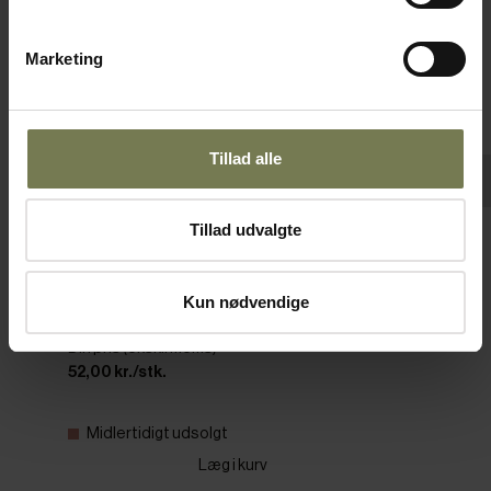
Marketing
Tillad alle
Tillad udvalgte
Crash dråbeformet skål, grå, 50 cl, 20 x 17
cm
Kun nødvendige
Varenr: 11333519
Din pris (ekskl. moms)
52,00 kr./stk.
Midlertidigt udsolgt
Læg i kurv