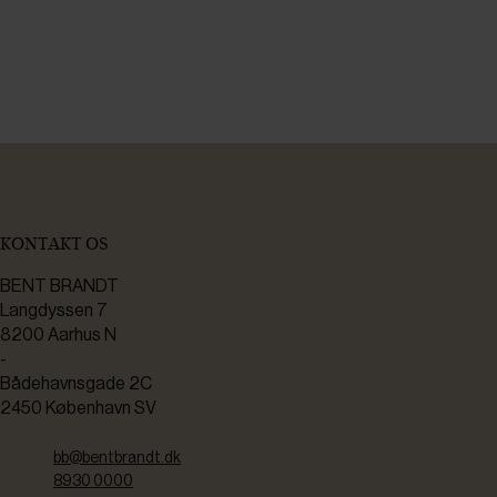
KONTAKT OS
BENT BRANDT
Langdyssen 7
8200 Aarhus N
-
Bådehavnsgade 2C
2450 København SV
bb@bentbrandt.dk
8930 0000