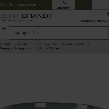
Se
Godt Grej til gastronomi
Erhverv
områder
Log ind
Favoritter
Kurv
Menu
Forsiden
Isenkram
Serveringsudstyr
Serveringsskåle
Bergqvist Portugal skål, grå, 2 ltr., ø27,5 cm