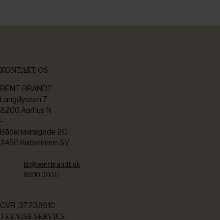
KONTAKT OS
BENT BRANDT
Langdyssen 7
8200 Aarhus N
-
Bådehavnsgade 2C
2450 København SV
bb@bentbrandt.dk
8930 0000
CVR: 37238910
TEKNISK SERVICE