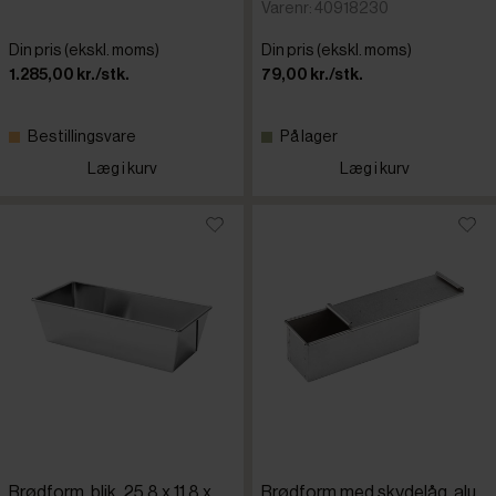
Varenr: 40918230
Din pris (ekskl. moms)
Din pris (ekskl. moms)
1.285,00 kr./stk.
79,00 kr./stk.
Bestillingsvare
På lager
Læg i kurv
Læg i kurv
Brødform, blik, 25,8 x 11,8 x
Brødform med skydelåg, alu,