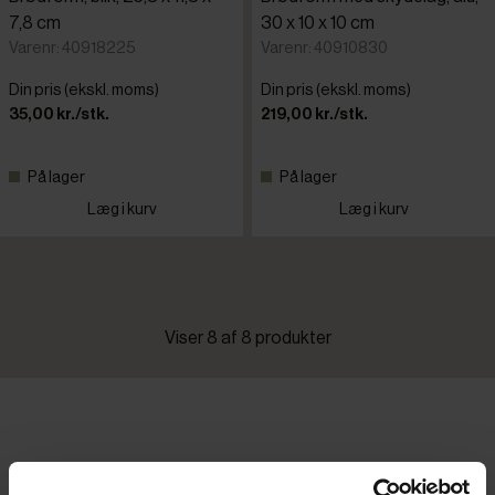
7,8 cm
30 x 10 x 10 cm
Varenr: 40918225
Varenr: 40910830
Din pris (ekskl. moms)
Din pris (ekskl. moms)
35,00 kr./stk.
219,00 kr./stk.
På lager
På lager
Læg i kurv
Læg i kurv
Viser 8 af 8 produkter