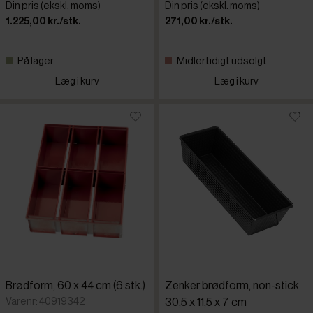
Din pris (ekskl. moms)
Din pris (ekskl. moms)
1.225,00 kr./stk.
271,00 kr./stk.
På lager
Midlertidigt udsolgt
Læg i kurv
Læg i kurv
Brødform, 60 x 44 cm (6 stk.)
Zenker brødform, non-stick
Varenr: 40919342
30,5 x 11,5 x 7 cm