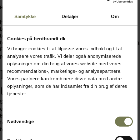
Rugbrødsforme og brødforme
Samtykke
Detaljer
Om
Hos BENT BRANDT kan du finde rugbrødsforme og andre
brødforme i forskellige mål og materialer. Blandt andet har vi
brødforme i aluminium med silikonebelægning indvendigt og
Cookies på bentbrandt.dk
brødforme i rustfrit stål. Nogle enkelte forme har endda også låg.
Vi bruger cookies til at tilpasse vores indhold og til at
Find den rugbrødsform eller brødform her på siden, som jeres
analysere vores trafik. Vi deler også anonymiserede
professionelle køkken har behov for.
oplysninger om din brug af vores website med vores
Rugbrødsform og forme
recommendations-, marketings- og analysepartnere.
Vores partnere kan kombinere disse data med andre
til anden type brød
oplysninger, som de har indsamlet fra din brug af deres
tjenester.
Skal der bages nybagt brød, rugbrød, franskbrød, portionsbrød
eller en helt fjerde slags brød, så kan du bruge formene fra BENT
Samtykkevalg
BRANDT. Vi har samlet alle vores varianter af brødforme i
Nødvendige
forskellige størrelser og materialer - så dit bagværk kan få den
bedste ramme og form.