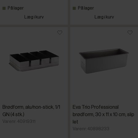
På lager
På lager
Læg i kurv
Læg i kurv
Brødform, alu/non-stick, 1/1
Eva Trio Professional
GN (4 stk.)
brødform, 30 x 11 x 10 cm, slip
Varenr: 40919311
let
Varenr: 40898233