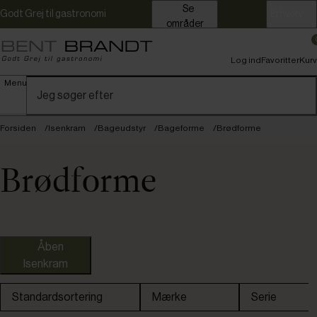
Se
Godt Grej til gastronomi
Erhverv
områder
Log ind
Favoritter
Kurv
Menu
Forsiden
Isenkram
Bageudstyr
Bageforme
Brødforme
Brødforme
Åben
Isenkram
Eva Trio
La Fo
Standardsortering
Mærke
Serie
Zenker
Profes