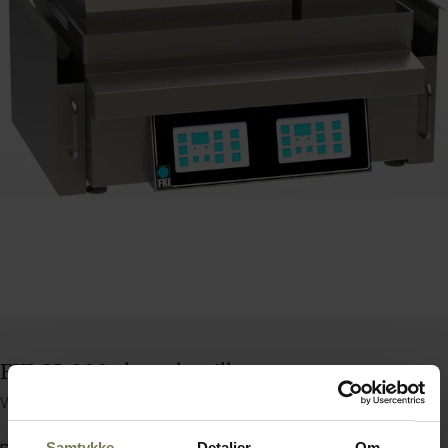
FKI GL 9002 kontaktgrill
Varenummer: 70011202
Samtykke
Detaljer
Om