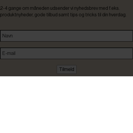
2-4 gange om måneden udsender vi nyhedsbrev med f.eks.
produktnyheder, gode tilbud samt tips og tricks til din hverdag.
Tilmeld
Ved tilmelding accepterer du at modtage nyheder, inspiration,
informationer og tilbud på varer inden for vores sortiment på e-
mail. Samtidig accepterer du persondatapolitikken. Du kan altid
framelde dig igen.