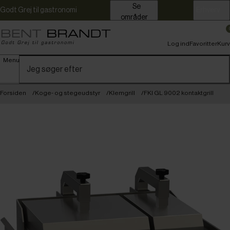
Se
Godt Grej til gastronomi
Erhverv
områder
Log ind
Favoritter
Kurv
Menu
Forsiden
Koge- og stegeudstyr
Klemgrill
FKI GL 9002 kontaktgrill