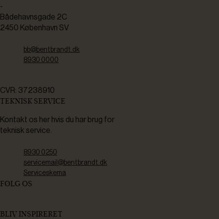
-
Bådehavnsgade 2C
2450 København SV
bb@bentbrandt.dk
8930 0000
CVR: 37238910
TEKNISK SERVICE
Kontakt os her hvis du har brug for
teknisk service.
8930 0250
servicemail@bentbrandt.dk
Serviceskema
FØLG OS
BLIV INSPIRERET