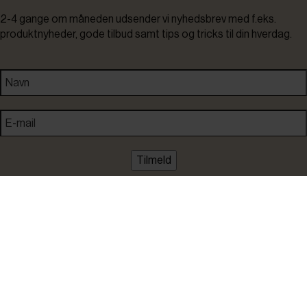
2-4 gange om måneden udsender vi nyhedsbrev med f.eks.
produktnyheder, gode tilbud samt tips og tricks til din hverdag.
Tilmeld
Ved tilmelding accepterer du at modtage nyheder, inspiration,
informationer og tilbud på varer inden for vores sortiment på e-
mail. Samtidig accepterer du persondatapolitikken. Du kan altid
framelde dig igen.