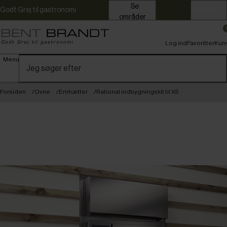
Se
Godt Grej til gastronomi
Erhverv
områder
Log ind
Favoritter
Kurv
Menu
Forsiden
Ovne
Emhætter
Rational indbygningskit til XS