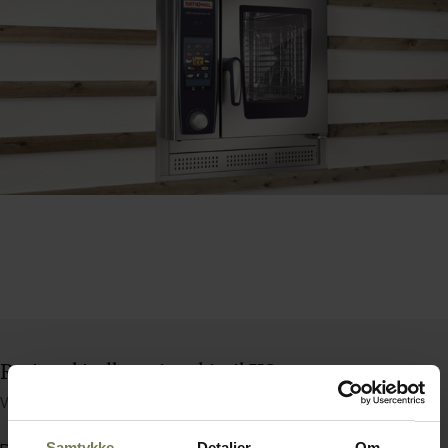
Rational indbygningskit til XS
Varenummer: 73201404
Samtykke
Detaljer
Om