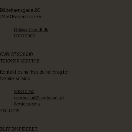
-
Bådehavnsgade 2C
2450 København SV
bb@bentbrandt.dk
8930 0000
CVR: 37238910
TEKNISK SERVICE
Kontakt os her hvis du har brug for
teknisk service.
8930 0250
servicemail@bentbrandt.dk
Serviceskema
FØLG OS
BLIV INSPIRERET