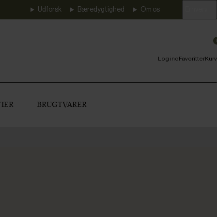
Udforsk
Bæredygtighed
Om os
Erhverv
Log ind
Favoritter
Kurv
IER
BRUGTVARER