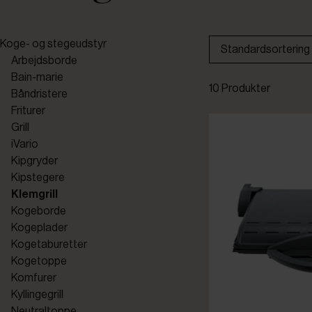
Koge- og stegeudstyr
Standardsortering
Arbejdsborde
Bain-marie
10 Produkter
Båndristere
Friturer
Grill
iVario
Kipgryder
Kipstegere
Klemgrill
Kogeborde
Kogeplader
Kogetaburetter
Kogetoppe
Komfurer
Kyllingegrill
Neutraltoppe