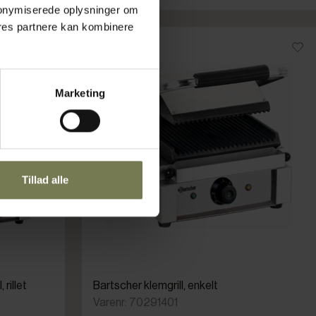
 anonymiserede oplysninger om
res partnere kan kombinere
Marketing
Tillad alle
 rillet
Bartscher klemgrill, enkelt
Varenr: 70291401