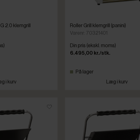
G 2.0 klemgrill
Roller Grill klemgrill (panini)
Varenr: 70321401
ms)
Din pris (ekskl. moms)
6.495,00 kr./stk.
På lager
g i kurv
Læg i kurv