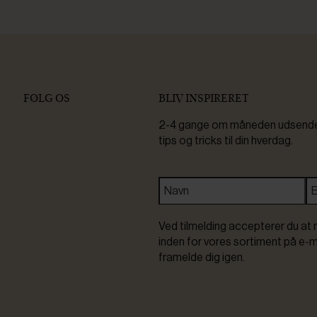
FØLG OS
BLIV INSPIRERET
2-4 gange om måneden udsender 
tips og tricks til din hverdag.
Ved tilmelding accepterer du at 
inden for vores sortiment på e-m
framelde dig igen.