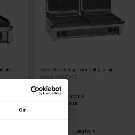
 rillet-
Roller Grill klemgrill, dobbelt (panini)
Varenr: 70321402
Din pris (ekskl. moms)
9.950,00 kr./stk.
Om
På lager
Læg i kurv