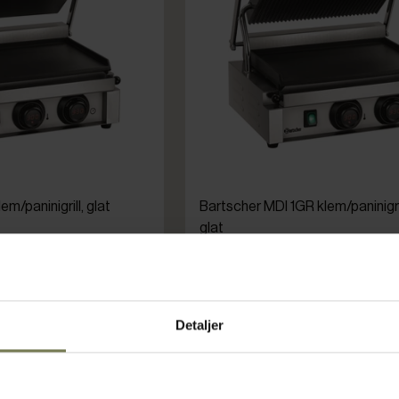
m/paninigrill, glat
Bartscher MDI 1GR klem/paninigrill,
glat
Varenr: 70291407
ms)
Din pris (ekskl. moms)
2.395,00 kr./stk.
Detaljer
Bestillingsvare
g i kurv
Læg i kurv