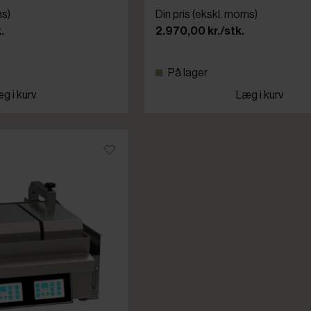
ms)
Din pris (ekskl. moms)
.
2.970,00 kr./stk.
På lager
g i kurv
Læg i kurv