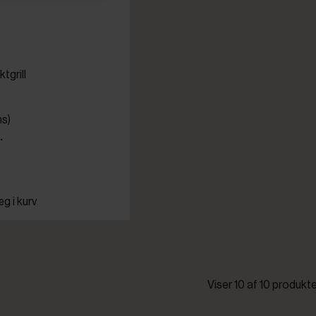
tgrill
ms)
.
g i kurv
Viser 10 af 10 produkte