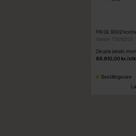
FKI GL 9002 kontak
Varenr: 70011202
Din pris (ekskl. mo
66.810,00 kr./stk
Bestillingsvare
Læ