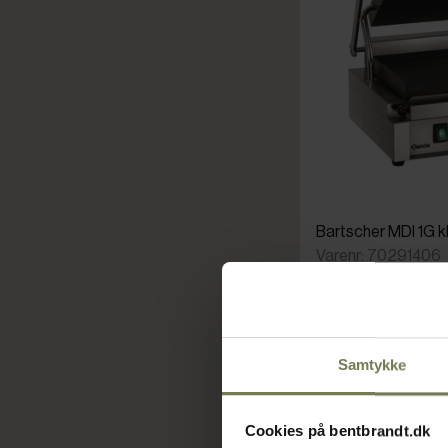
Bartscher MDI 1G kle
Varenr: 70291406
Din pris (ekskl. mo
2.395,00 kr./stk.
Samtykke
Bestillingsvare
Cookies på bentbrandt.dk
Læ