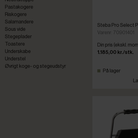
Pastakogere
Riskogere
Salamandere
Steba Pro Select P
Sous vide
Varenr: 70901401
Stegeplader
Toastere
Din pris (ekskl. mo
Underskabe
1.185,00 kr./stk.
Understel
Øvrigt koge- og stegeudstyr
På lager
Læ