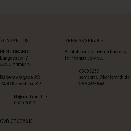
KONTAKT OS
TEKNISK SERVICE
BENT BRANDT
Kontakt os her hvis du har brug
Langdyssen 7
for teknisk service.
8200 Aarhus N
-
8930 0250
Bådehavnsgade 2C
servicemail@bentbrandt.dk
2450 København SV
Serviceskema
bb@bentbrandt.dk
8930 0000
CVR: 37238910