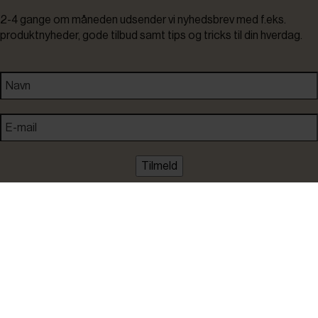
2-4 gange om måneden udsender vi nyhedsbrev med f.eks.
produktnyheder, gode tilbud samt tips og tricks til din hverdag.
Tilmeld
Ved tilmelding accepterer du at modtage nyheder, inspiration,
informationer og tilbud på varer inden for vores sortiment på e-
mail. Samtidig accepterer du persondatapolitikken. Du kan altid
framelde dig igen.