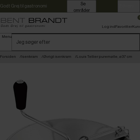
Se
Godt Grej til gastronomi
Erhverv
områder
Log ind
Favoritter
Kurv
Menu
Forsiden
Isenkram
Øvrigt isenkram
Louis Tellier puremølle, ø37 cm