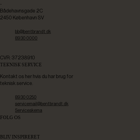
-
Bådehavnsgade 2C
2450 København SV
bb@bentbrandt.dk
8930 0000
CVR: 37238910
TEKNISK SERVICE
Kontakt os her hvis du har brug for
teknisk service.
8930 0250
servicemail@bentbrandt.dk
Serviceskema
FØLG OS
BLIV INSPIRERET