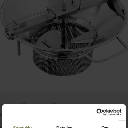
Louis Tellier puremølle, ø37 cm
Varenummer: 55911103
Samtykke
Detaljer
Om