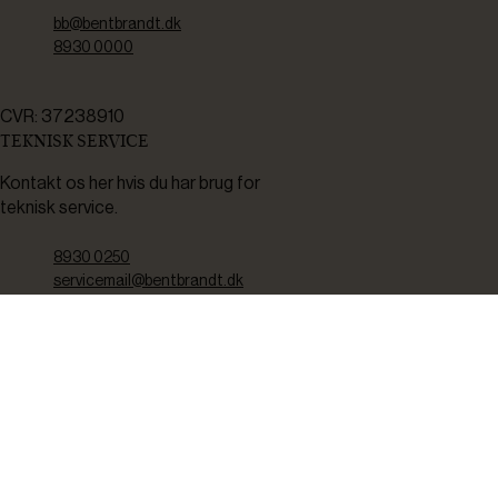
bb@bentbrandt.dk
8930 0000
CVR: 37238910
TEKNISK SERVICE
Kontakt os her hvis du har brug for
teknisk service.
8930 0250
servicemail@bentbrandt.dk
Serviceskema
FØLG OS
BLIV INSPIRERET
2-4 gange om måneden udsender vi nyhedsbrev med f.eks.
produktnyheder, gode tilbud samt tips og tricks til din hverdag.