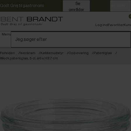
Se
Godt Grej til gastronomi
Erhverv
områder
Log ind
Favoritter
Kurv
Menu
Forsiden
Isenkram
Køkkenudstyr
Opbevaring
Patentglas
Weck patentglas, 5 cl, ø6 x H3,7 cm