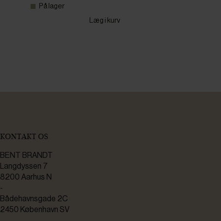
På lager
Læg i kurv
KONTAKT OS
BENT BRANDT
Langdyssen 7
8200 Aarhus N
-
Bådehavnsgade 2C
2450 København SV