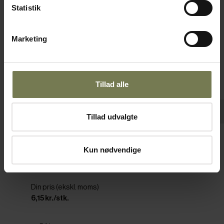
Statistik
Marketing
Tillad alle
Tillad udvalgte
Pakker af 10 stk.
Weck låg til Weck patentglas ø6 cm
Kun nødvendige
Varenr: 22895906
Din pris (ekskl. moms)
6,15 kr./stk.