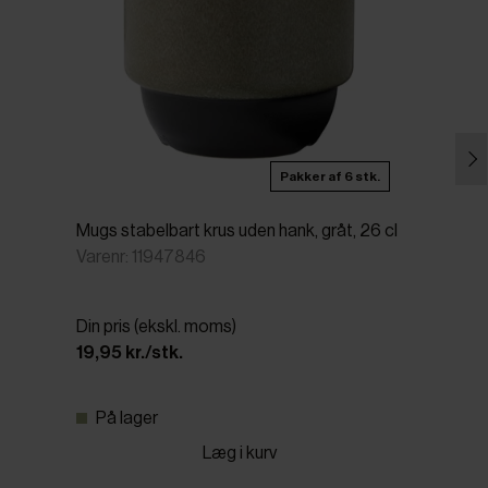
Pakker af 6 stk.
Mugs stabelbart krus uden hank, gråt, 26 cl
Varenr: 11947846
Din pris (ekskl. moms)
19,95 kr./stk.
På lager
Læg i kurv