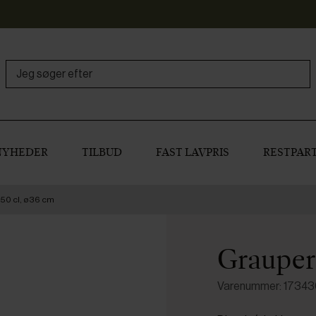
NYHEDER
TILBUD
FAST LAVPRIS
RESTPART
650 cl, ø36 cm
Graupera
Varenummer: 1734