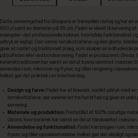
Dette serveringsfad fra Graupera er fremstillet i lertøj og har en
650 cl samt en diameter på 36 cm. Fadet er ideelt til servering af
mængder i det professionelle køkken, hvor både funktionalitet og 
udtryk er vigtigt. Den varme terrakottafarve og den glatte, blank
giver et rustikt og traditionelt præg, som skaber en indbydende 
på buffeten eller ved bordservering. Fadet er produceret i Breda, 
keramiktraditionen har været en del af byens identitet i næsten 5
anvendes i ovn, mikroovn og fryser, og tåler rengøring i opvaskem
hvilket gør det praktisk i en travl hverdag.
Design og farve:
Fadet har et klassisk, rustikt udtryk med en
terrakottafarve, der varierer let fra fad til fad og giver et unikt 
servering.
Materiale og produktion:
Fremstillet af 100% naturlige mater
Girona, hvor keramik har været en del af håndværket i næsten 
Anvendelse og funktionalitet:
Fadet kan bruges i ovn, mik
fryser, og tåler opvaskemaskine, hvilket gør det alsidigt og ne