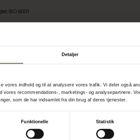
ler, ISO 9001
udtryk
Detaljer
i det
tion er i
 skaber et
eget udtryk, da
asse vores indhold og til at analysere vores trafik. Vi deler også
vende
ed vores recommendations-, marketings- og analysepartnere. Vo
har været en
ger, som de har indsamlet fra din brug af deres tjenester.
 naturlige
O 1401
Funktionelle
Statistik
dag. Med
åndværk med