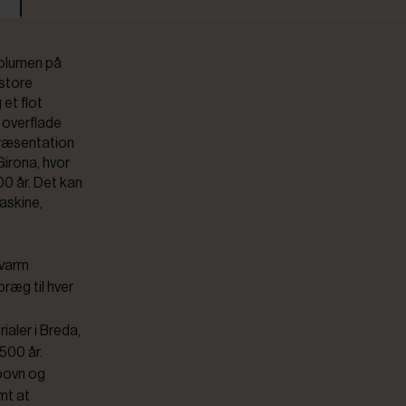
 volumen på
 store
et flot
e overflade
præsentation
Girona, hvor
00 år. Det kan
askine,
 varm
præg til hver
ialer i Breda,
500 år.
roovn og
mt at