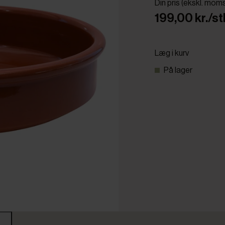
Din pris (ekskl. mom
199,00 kr./st
Læg i kurv
På lager
r