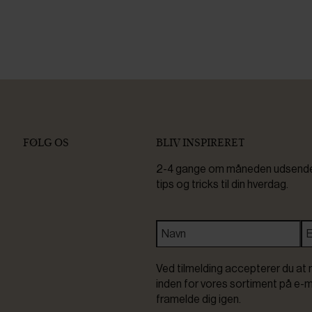
FØLG OS
BLIV INSPIRERET
2-4 gange om måneden udsender 
tips og tricks til din hverdag.
Ved tilmelding accepterer du at 
inden for vores sortiment på e-m
framelde dig igen.