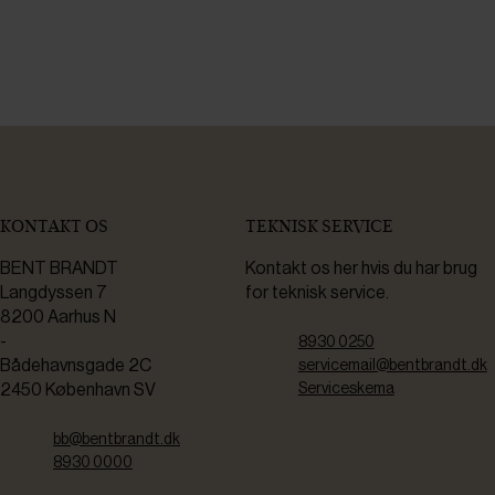
KONTAKT OS
TEKNISK SERVICE
BENT BRANDT
Kontakt os her hvis du har brug
Langdyssen 7
for teknisk service.
8200 Aarhus N
-
8930 0250
Bådehavnsgade 2C
servicemail@bentbrandt.dk
2450 København SV
Serviceskema
bb@bentbrandt.dk
8930 0000