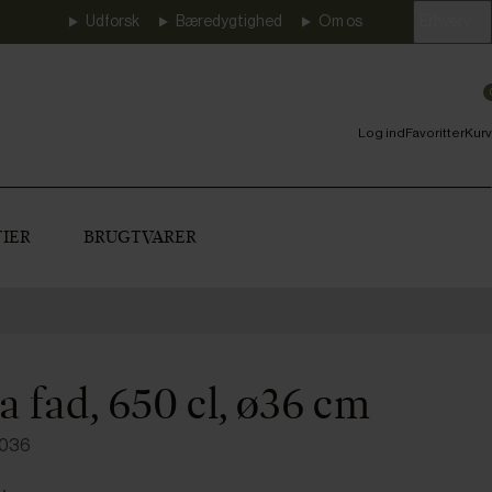
Udforsk
Bæredygtighed
Om os
Erhverv
Log ind
Favoritter
Kurv
IER
BRUGTVARER
 fad, 650 cl, ø36 cm
3036