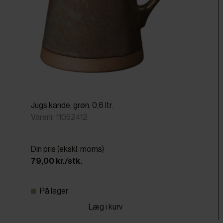
Jugs kande, grøn, 0,6 ltr.
Varenr: 11052412
Din pris (ekskl. moms)
79,00 kr./stk.
På lager
Læg i kurv