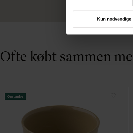
Kun nødvendige
Ofte købt sammen m
Omtanke