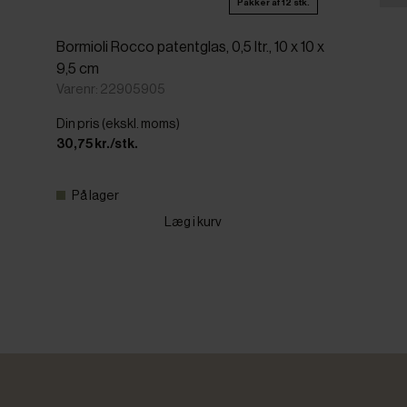
Pakker af 12 stk.
Bormioli Rocco patentglas, 0,5 ltr., 10 x 10 x
9,5 cm
Varenr: 22905905
Din pris (ekskl. moms)
30,75 kr./stk.
På lager
Læg i kurv