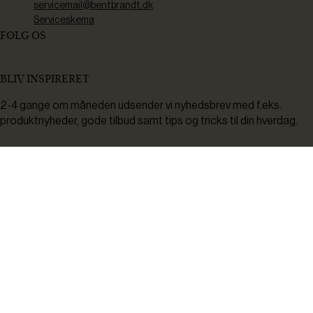
servicemail@bentbrandt.dk
Serviceskema
FØLG OS
BLIV INSPIRERET
2-4 gange om måneden udsender vi nyhedsbrev med f.eks.
produktnyheder, gode tilbud samt tips og tricks til din hverdag.
Tilmeld
Ved tilmelding accepterer du at modtage nyheder, inspiration,
informationer og tilbud på varer inden for vores sortiment på e-