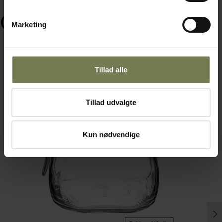
Ofte købt sammen med
Marketing
Tillad alle
Tillad udvalgte
Kun nødvendige