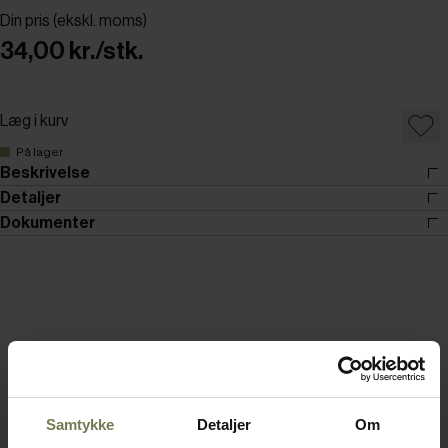
Din pris (ekskl. moms)
34,00 kr./stk.
Læg i kurv
På lager
Beskrivelse
Detaljer
Dokumenter
Samtykke
Detaljer
Om