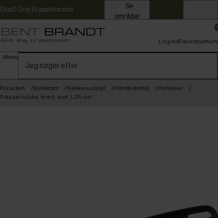
Se
Godt Grej til gastronomi
Erhverv
områder
Log ind
Favoritter
Kurv
Menu
Forsiden
Isenkram
Køkkenudstyr
Håndværktøj
Hulskeer
Piazza hulske, bred, sort, L35 cm