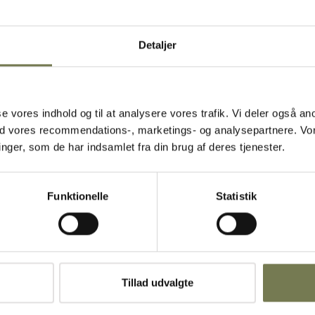
g i kurv
Detaljer
asse vores indhold og til at analysere vores trafik. Vi deler også
Viser 4 af 4 produkte
ed vores recommendations-, marketings- og analysepartnere. Vo
ger, som de har indsamlet fra din brug af deres tjenester.
Funktionelle
Statistik
 praktisk sauterpande
Tillad udvalgte