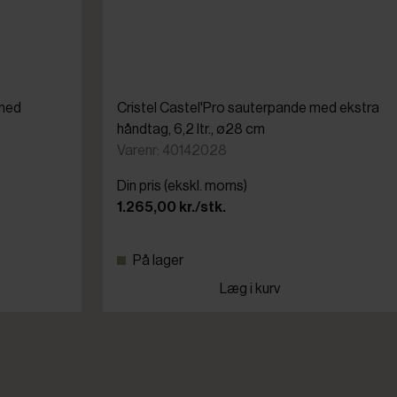
 med
Cristel Castel'Pro sauterpande med ekstra
håndtag, 6,2 ltr., ø28 cm
Varenr: 40142028
Din pris (ekskl. moms)
1.265,00 kr./stk.
På lager
Læg i kurv