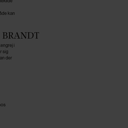
mekilde
måde kan
ENT BRANDT
ngrej i
r sig
an der
hos