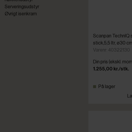
Serveringsudstyr
Øvrigt isenkram
Scanpan TechnIQ s
stick,5,5 ltr, ø30 c
Varenr: 40322130
Din pris (ekskl. mo
1.255,00 kr./stk.
På lager
Læ