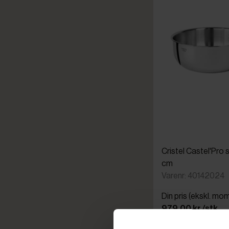
Cristel Castel'Pro s
cm
Varenr: 40142024
Din pris (ekskl. mo
979,00 kr./stk.