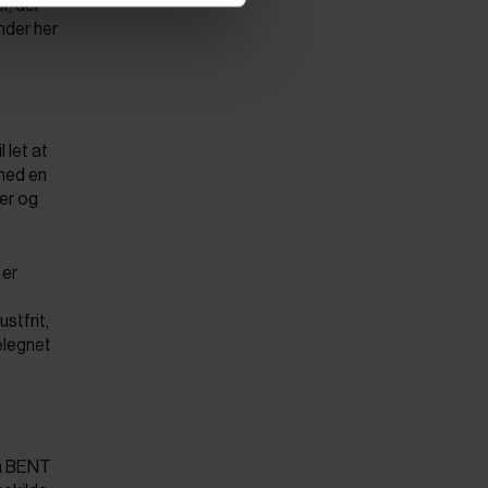
r, der
nder her
 let at
 med en
rer og
 er
ustfrit,
elegnet
ra BENT