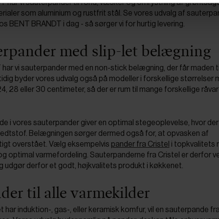
r vi sauterpander til fond, væsker og omrystning af grøntsage
rialer som aluminium og rustfrit stål. Se vores udvalg af sauterpa
hos BENT BRANDT i dag - så sørger vi for hurtig levering.
erpander med slip-let belægning
 vi sauterpander med en non-stick belægning, der får maden til
idig byder vores udvalg også på modeller i forskellige størrelser
, 28 eller 30 centimeter, så der er rum til mange forskellige råva
de i vores sauterpander giver en optimal stegeoplevelse, hvor der
fedtstof. Belægningen sørger dermed også for, at opvasken af
tigt overstået. Vælg eksempelvis
pander fra Cristel
i topkvalitets r
og optimal varmefordeling. Sauterpanderne fra Cristel er derfor v
 og udgør derfor et godt, højkvalitets produkt i køkkenet.
er til alle varmekilder
har induktion-, gas-, eller keramisk komfur, vil en sauterpande f