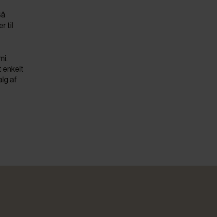
Så
r til
mi.
t enkelt
alg af