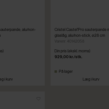
auterpande, alu/non-
Cristel Castel'Pro sauterpande
m
glaslåg, alu/non-stick, ø28 cm
Varenr: 40142058
ms)
Din pris (ekskl. moms)
929,00 kr./stk.
På lager
g i kurv
Læg i kurv