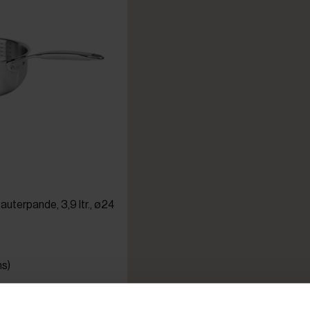
auterpande, 3,9 ltr., ø24
ms)