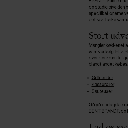
BRANDT kunne bruges
og stadig give den 
specifikationerne v
det ses, hvilke varm
Stort udv
Mangler køkkenet an
vores udvalg. Hos B
over isenkram, koge
blandt andet købes
Grillpander
Kasseroller
Sauteuser
Gå på opdagelse i 
BENT BRANDT, og la
Lad os sv