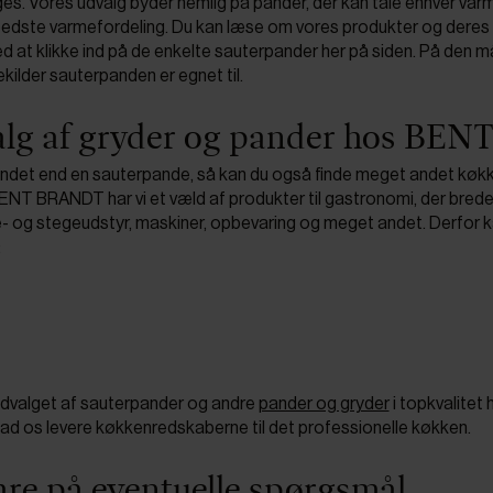
. Vores udvalg byder nemlig på pander, der kan tåle enhver var
bedste varmefordeling. Du kan læse om vores produkter og deres
ed at klikke ind på de enkelte sauterpander her på siden. På den 
ekilder sauterpanden er egnet til.
alg af gryder og pander hos B
det end en sauterpande, så kan du også finde meget andet køkke
ENT BRANDT har vi et væld af produkter til gastronomi, der brede
- og stegeudstyr, maskiner, opbevaring og meget andet. Derfor k
:
udvalget af sauterpander og andre
pander og gryder
i topkvalitet 
d os levere køkkenredskaberne til det professionelle køkken.
are på eventuelle spørgsmål