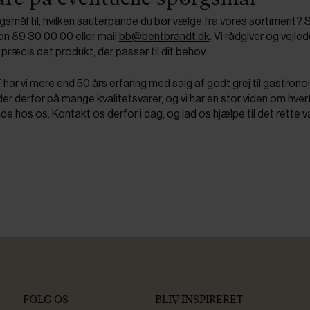
gsmål til, hvilken sauterpande du bør vælge fra vores sortiment? 
on 89 30 00 00 eller mail
bb@bentbrandt.dk
. Vi rådgiver og vejlede
r præcis det produkt, der passer til dit behov.
 vi mere end 50 års erfaring med salg af godt grej til gastrono
r derfor på mange kvalitetsvarer, og vi har en stor viden om hver
nde hos os. Kontakt os derfor i dag, og lad os hjælpe til det rette v
FØLG OS
BLIV INSPIRERET