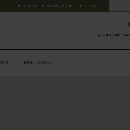
Udforsk
Bæredygtighed
Om os
Erhverv
Log ind
Favoritter
Kurv
IER
BRUGTVARER