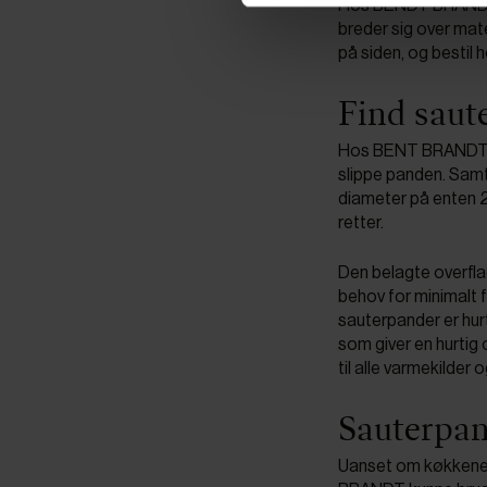
Hos BENDT BRANDT ha
breder sig over mate
på siden, og bestil 
Find saut
Hos BENT BRANDT har
slippe panden. Samt
diameter på enten 24
retter.
Den belagte overfla
behov for minimalt 
sauterpander er hur
som giver en hurtig 
til alle varmekilder
Sauterpand
Uanset om køkkenet 