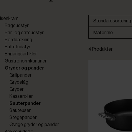
Isenkram
Standardsortering
Bageudstyr
Bar- og cafeudstyr
Materiale
Borddækning
Buffetudstyr
4 Produkter
Engangsartikler
Gastronormkantiner
Gryder og pander
Grillpander
Grydelåg
Gryder
Kasseroller
Sauterpander
Sauteuser
Stegepander
Øvrige gryder og pander
Køkkenudstyr