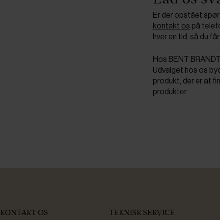
Er der opstået spør
kontakt os
på telef
hver en tid, så du få
Hos BENT BRANDT har
Udvalget hos os byde
produkt, der er at fi
produkter.
KONTAKT OS
TEKNISK SERVICE