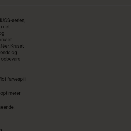
 MUGS-serien,
 i det
 og
kruset
aféer. Kruset
levende og
t opbevare
ot farvespil i
t optimerer
dseende,
g