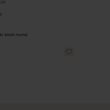
836
s)
 kr. (ekskl. moms)