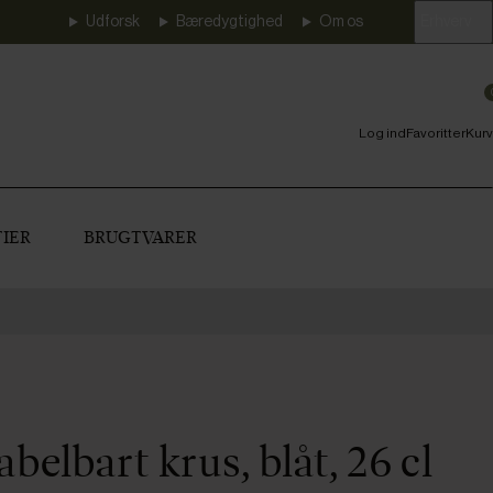
Udforsk
Bæredygtighed
Om os
Erhverv
Log ind
Favoritter
Kurv
IER
BRUGTVARER
belbart krus, blåt, 26 cl