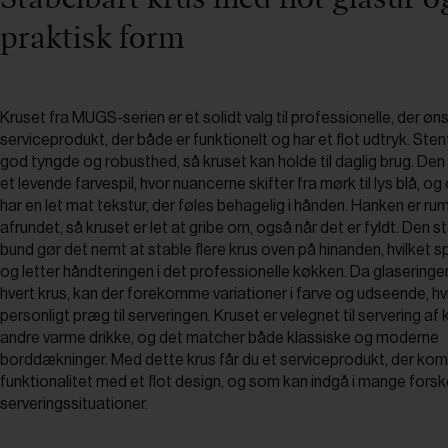
praktisk form
Kruset fra MUGS-serien er et solidt valg til professionelle, der øn
serviceprodukt, der både er funktionelt og har et flot udtryk. Sten
god tyngde og robusthed, så kruset kan holde til daglig brug. Den 
et levende farvespil, hvor nuancerne skifter fra mørk til lys blå, og
har en let mat tekstur, der føles behagelig i hånden. Hanken er ru
afrundet, så kruset er let at gribe om, også når det er fyldt. Den 
bund gør det nemt at stable flere krus oven på hinanden, hvilket s
og letter håndteringen i det professionelle køkken. Da glaseringen
hvert krus, kan der forekomme variationer i farve og udseende, hvi
personligt præg til serveringen. Kruset er velegnet til servering af 
andre varme drikke, og det matcher både klassiske og moderne
borddækninger. Med dette krus får du et serviceprodukt, der kom
funktionalitet med et flot design, og som kan indgå i mange forsk
serveringssituationer.