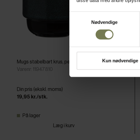
disse data med andre oplysnin
Samtykkevalg
Nødvendige
Pakker af 6 stk.
Kun nødvendige
Mugs stabelbart krus, petrol, 26 cl
Varenr: 11947810
Din pris (ekskl. moms)
19,95 kr./stk.
På lager
Læg i kurv