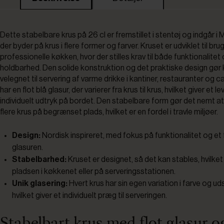
Dette stabelbare krus på 26 cl er fremstillet i stentøj og indgår i
der byder på krus i flere former og farver. Kruset er udviklet til brug
professionelle køkken, hvor der stilles krav til både funktionalitet
holdbarhed. Den solide konstruktion og det praktiske design gør 
velegnet til servering af varme drikke i kantiner, restauranter og c
har en flot blå glasur, der varierer fra krus til krus, hvilket giver et 
individuelt udtryk på bordet. Den stabelbare form gør det nemt a
flere krus på begrænset plads, hvilket er en fordel i travle miljøer.
Design:
Nordisk inspireret, med fokus på funktionalitet og et fl
glasuren.
Stabelbarhed:
Kruset er designet, så det kan stables, hvilke
pladsen i køkkenet eller på serveringsstationen.
Unik glasering:
Hvert krus har sin egen variation i farve og u
hvilket giver et individuelt præg til serveringen.
Stabelbart krus med flot glasur o