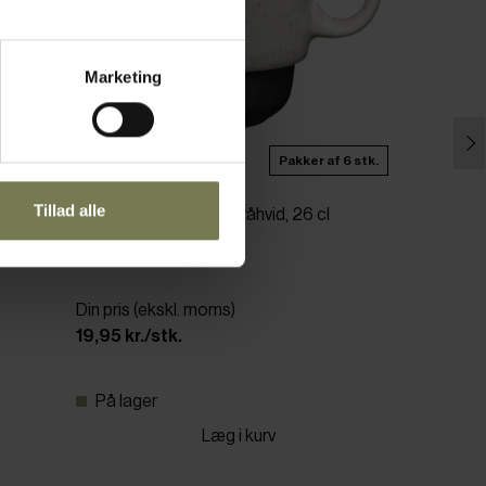
Marketing
Pakker af 6 stk.
Tillad alle
Mugs stabelbart krus, råhvid, 26 cl
Varenr: 11947812
Din pris (ekskl. moms)
19,95 kr./stk.
På lager
Læg i kurv