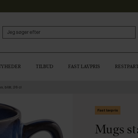
NYHEDER
TILBUD
FAST LAVPRIS
RESTPART
, blåt, 26 cl
Fast lavpris
Mugs sta