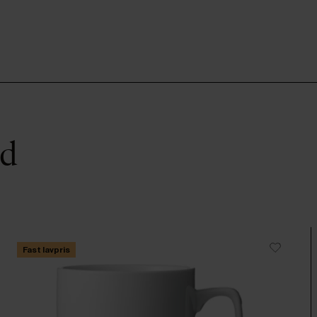
ed
Fast lavpris