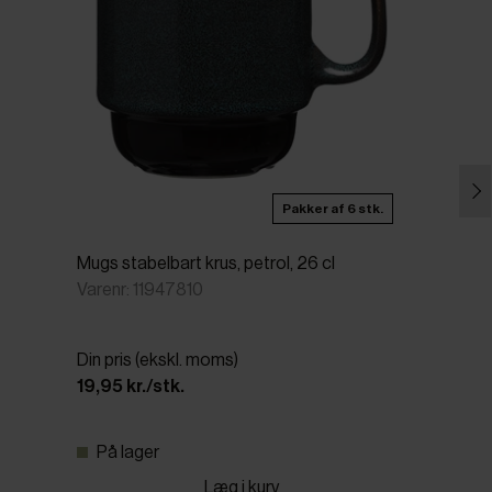
Pakker af 6 stk.
Mugs stabelbart krus, petrol, 26 cl
Varenr: 11947810
Din pris (ekskl. moms)
19,95 kr./stk.
På lager
Læg i kurv