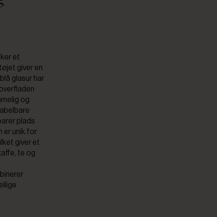
sker et
tøjet giver en
blå glasur har
 overfladen
mmelig og
stabelbare
parer plads
 er unik for
lket giver et
kaffe, te og
binerer
ellige