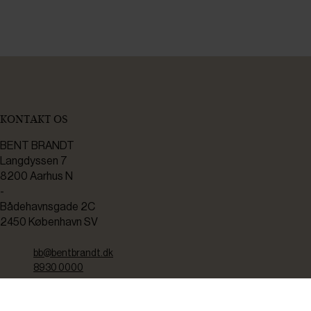
KONTAKT OS
BENT BRANDT
Langdyssen 7
8200 Aarhus N
-
Bådehavnsgade 2C
2450 København SV
bb@bentbrandt.dk
8930 0000
CVR: 37238910