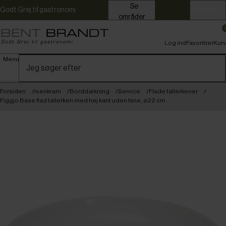
Se
Godt Grej til gastronomi
Erhverv
områder
Log ind
Favoritter
Kurv
Menu
Forsiden
Isenkram
Borddækning
Service
Flade tallerkener
Figgjo Base flad tallerken med høj kant uden fane, ø22 cm