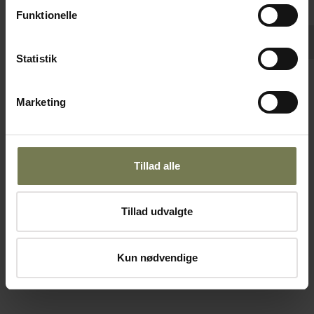
Funktionelle
Pakker af 6 stk.
Statistik
Figgjo Base kop, 8 cl
Marketing
Varenr: 10320108
Din pris (ekskl. moms)
72,00 kr./stk.
Tillad alle
Bestillingsvare
Tillad udvalgte
Læg i kurv
Kun nødvendige