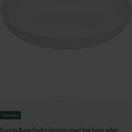
Omtanke
Figgjo Base flad tallerken med høj kant uden