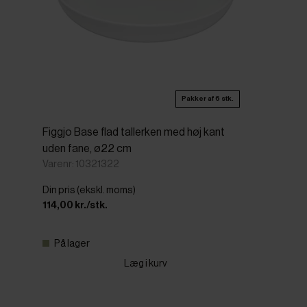
Pakker af 6 stk.
Figgjo Base flad tallerken med høj kant
uden fane, ø22 cm
Varenr: 10321322
Din pris (ekskl. moms)
114,00 kr./stk.
På lager
Læg i kurv