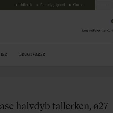
Udforsk
Bæredygtighed
Om os
Erhverv
Log ind
Favoritter
Kurv
IER
BRUGTVARER
ase halvdyb tallerken, ø27