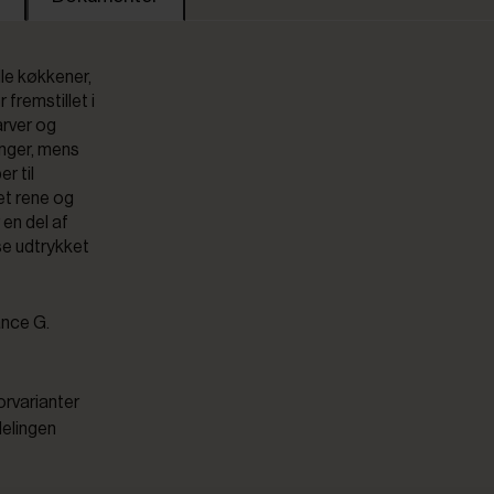
lle køkkener,
 fremstillet i
arver og
inger, mens
r til
et rene og
 en del af
se udtrykket
ance G.
orvarianter
delingen