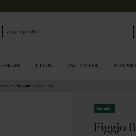
NYHEDER
TILBUD
FAST LAVPRIS
RESTPART
Base halvdyb tallerken, ø27 cm
Omtanke
Figgjo B