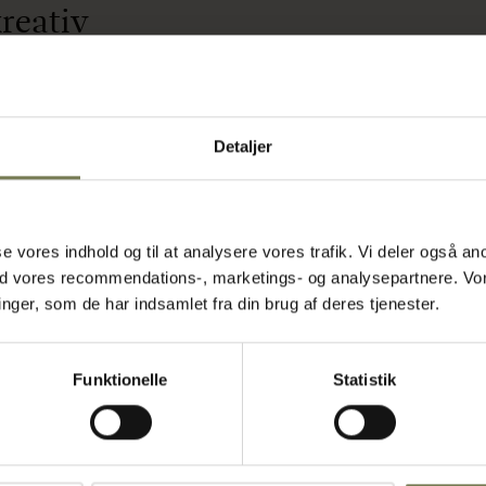
kreativ
Detaljer
 imødekomme
r dig
den bløde
ar en glat og
dseende over
asse vores indhold og til at analysere vores trafik. Vi deler også
lerkenen, så
ed vores recommendations-, marketings- og analysepartnere. Vo
iggjo
ger, som de har indsamlet fra din brug af deres tjenester.
den gør det
sætte dit
Funktionelle
Statistik