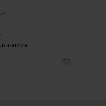
527
s)
.
0 kr. (ekskl. moms)