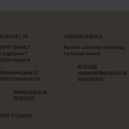
KONTAKT OS
TEKNISK SERVICE
BENT BRANDT
Kontakt os her hvis du har brug
Langdyssen 7
for teknisk service.
8200 Aarhus N
-
8930 0250
Bådehavnsgade 2C
servicemail@bentbrandt.dk
2450 København SV
Serviceskema
bb@bentbrandt.dk
8930 0000
CVR: 37238910