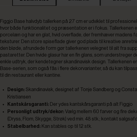
Figgjo Base halvdyb tallerken på 27 cm er udviklet til professione
hvor både funktionalitet og præsentation er i fokus. Tallerkenen er
porcelæn og har en glat, hvid overflade, der fremhæver madens f
teksturer. Den store spiseflade giver god plads til kreative anretn
den bløde, afrundede form gør tallerkenen velegnet til alt fra suppe
pastaretter. Den hvide glasur har en fin glans, som understreger d
enkle udtryk, der kendetegner skandinavisk design. Tallerkenen er
Base-serien, som også fås i flere dekorvarianter, så du kan tilpas
til din restaurant eller kantine.
Design:
Skandinavisk, designet af Tonje Sandberg og Const
Kristiansen
Kantskårsgaranti:
Der ydes kantskårsgaranti på alt Figgjo
Personligt udtryk/dekor:
Vælg mellem 60 farver og fire dek
(Dryss, Flom, Skygge, Strøk) ved min. 48 stk.; kontakt salgsaf
Stabelbarhed:
Kan stables op til 12 stk.