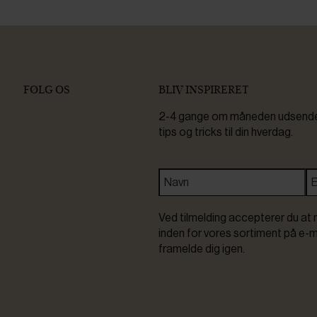
FØLG OS
BLIV INSPIRERET
2-4 gange om måneden udsender 
tips og tricks til din hverdag.
Ved tilmelding accepterer du at 
inden for vores sortiment på e-m
framelde dig igen.