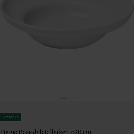
Omtanke
Figgjo Base dyb tallerken, ø20 cm