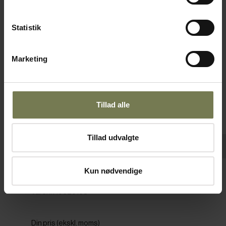
Omtanke
Statistik
Marketing
Tillad alle
Tillad udvalgte
Pakker af 6 stk.
Kun nødvendige
Figgjo Base kop, 8 cl
Varenr: 10320108
Din pris (ekskl. moms)