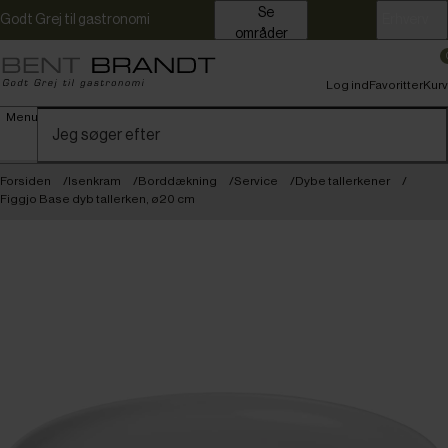
Se
Godt Grej til gastronomi
Erhverv
områder
Log ind
Favoritter
Kurv
Menu
Forsiden
Isenkram
Borddækning
Service
Dybe tallerkener
Figgjo Base dyb tallerken, ø20 cm