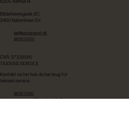
8200 Aarhus N
-
Bådehavnsgade 2C
2450 København SV
bb@bentbrandt.dk
8930 0000
CVR: 37238910
TEKNISK SERVICE
Kontakt os her hvis du har brug for
teknisk service.
8930 0250
servicemail@bentbrandt.dk
Serviceskema
FØLG OS