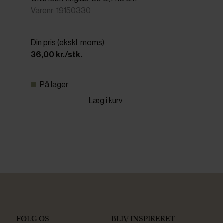
Varenr: 19150330
Din pris (ekskl. moms)
36,00 kr./stk.
På lager
Læg i kurv
FØLG OS
BLIV INSPIRERET