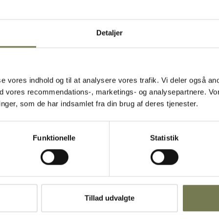
aktiske
Detaljer
og caféer. Det
yset og giver
else og form
ver eller
holde til
asse vores indhold og til at analysere vores trafik. Vi deler også
lde et højt
ed vores recommendations-, marketings- og analysepartnere. Vo
åde bidrager
ger, som de har indsamlet fra din brug af deres tjenester.
Funktionelle
Statistik
ed
Tillad udvalgte