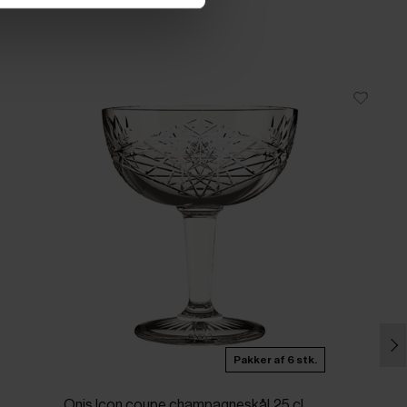
Pakker af 6 stk.
Onis Icon coupe champagneskål 25 cl,