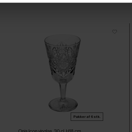
Pakker af 6 stk.
Onis Icon vinglas, 30 cl, H18 cm