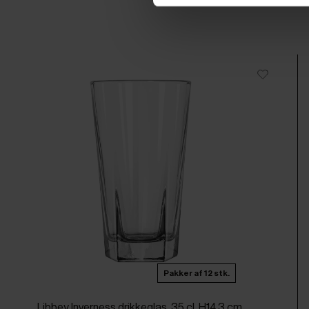
Pakker af 12 stk.
Libbey Inverness drikkeglas, 35 cl, H14,3 cm