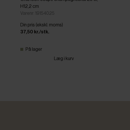
H12,2 cm
Varenr: 19154025
Din pris (ekskl. moms)
37,50 kr./stk.
På lager
Læg i kurv