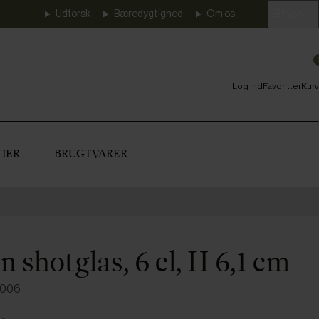
Udforsk
Bæredygtighed
Om os
Erhverv
Log ind
Favoritter
Kurv
IER
BRUGTVARER
n shotglas, 6 cl, H 6,1 cm
1006