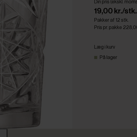
Din pris (ekskl. mom
19,00 kr./stk.
Pakker af 12 stk.
Pris pr. pakke 228,0
Læg i kurv
På lager
r