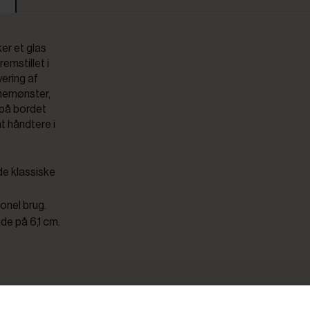
ker et glas
remstillet i
vering af
rnemønster,
 på bordet
t håndtere i
de klassiske
onel brug.
jde på 6,1 cm.