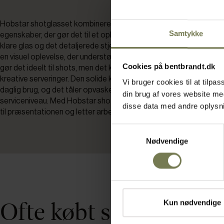
Hobstar shotglasset kombinerer et karakteristisk design med pr
Samtykke
egenskaber, der gør det til et oplagt valg for barer, restauranter 
klare glas og det detaljerede stjernemønster skaber et flot spil i l
en visuel oplevelse, der understøtter serveringen. Glassets størr
Cookies på bentbrandt.dk
gør det ideelt til shots, men det kan også bruges til små smagsprø
kreative serveringer. Den solide konstruktion sikrer, at glasset kan 
Vi bruger cookies til at tilp
daglig brug, og det tåler opvaskemaskine, så du nemt kan opretho
din brug af vores website m
serviceniveau. Med Hobstar shotglasset får du et produkt, der b
disse data med andre oplysnin
til præsentationen og letter arbejdet i det professionelle køkken.
Samtykkevalg
Nødvendige
Ofte købt sammen m
Kun nødvendige