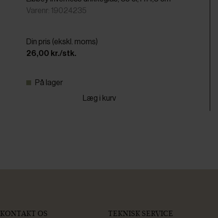
Varenr: 19024235
Din pris (ekskl. moms)
26,00 kr./stk.
På lager
Læg i kurv
KONTAKT OS
TEKNISK SERVICE