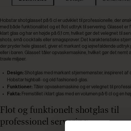
Hobstar shotglasset på 6 cl er udviklet til professionelle, der øns
med både funktionalitet og et flot udtryk til servering. Glasset er f
klart glas og har en højde på 6,1 cm, hvilket gør det velegnet til ser
shots, små cocktails eller smagsprøver. Det karakteristiske stje
der pryder hele glasset, giver et markant og iøjnefaldende udtryk
eller i baren. Glasset tåler opvaskemaskine, hvilket gør det nemt a
travle miljøer.
Design:
Shotglas med markant stjernemønster, inspireret af 
Hobstar highball- og old fashioned-glas.
Funktioner:
Tåler opvaskemaskine og er velegnet til professi
Fakta:
Fremstillet i klart glas med en volumen på 6 cl og en hø
Flot og funktionelt shotglas til
professionel servering