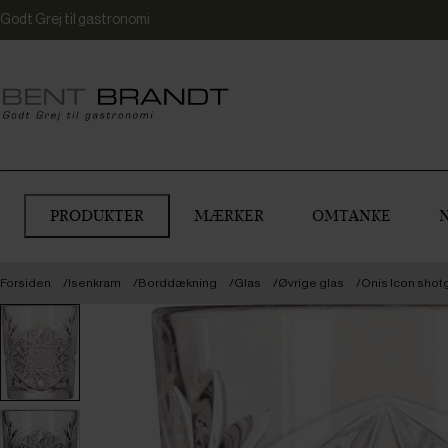
Godt Grej til gastronomi
PRODUKTER
MÆRKER
OMTANKE
Forsiden
Isenkram
Borddækning
Glas
Øvrige glas
Onis Icon shotgl