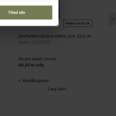
Tillad alle
Pakker af 12 stk.
Amefa Metropole bordkniv, sort, 22,5 cm
Varenr: 25380120
Din pris (ekskl. moms)
66,50 kr./stk.
Bestillingsvare
Læg i kurv