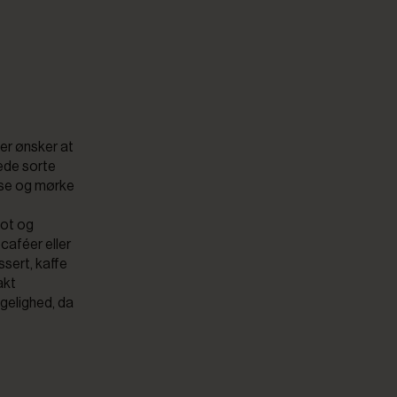
der ønsker at
ede sorte
lyse og mørke
lot og
 caféer eller
ssert, kaffe
akt
ngelighed, da