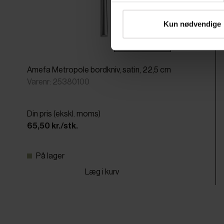
Kun nødvendige
Pakker af 12 stk.
Amefa Metropole bordkniv, satin, 22,5 cm
Varenr: 25380100
Din pris (ekskl. moms)
65,50 kr./stk.
På lager
Læg i kurv