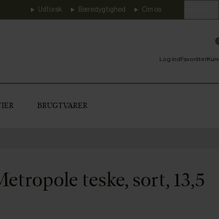
Udforsk
Bæredygtighed
Om os
Erhverv
Log ind
Favoritter
Kurv
IER
BRUGTVARER
tropole teske, sort, 13,5