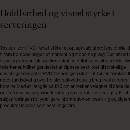
Holdbarhed og visuel styrke i
serveringen
Tesken i sort PVD-farvet stål er et oplagt valg til professionelle, 
tilføre borddækningen et markant og moderne præg. Den ensart
farve og den spejlblanke finish skaber et flot samspil med både 
tallerkener, hvilket gør det let at tilpasse bestikket til forskellige
serveringskoncepter. PVD-teknologien sikrer, at farven forbliver f
modstandsdygtig over for slid, selv ved daglig brug i restauranter,
hoteller. Med en længde på 13,5 cm er tesken velegnet til både de
og små serveringer, hvor detaljen i præsentationen er vigtig. Kont
salgsafdelingen for yderligere information om bestilling og tilgæ
produktet leveres som bestillingsvare.