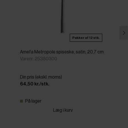
Pakker af 12 stk.
Amefa Metropole spiseske, satin, 20,7 cm
Varenr: 25380300
Din pris (ekskl. moms)
64,50 kr./stk.
På lager
Læg i kurv