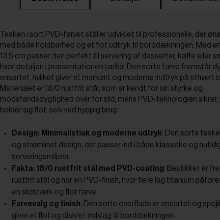
Tesken i sort PVD-farvet stål er udviklet til professionelle, der øn
med både holdbarhed og et flot udtryk til borddækningen. Med e
13,5 cm passer den perfekt til servering af desserter, kaffe eller s
hvor detaljen i præsentationen tæller. Den sorte farve fremstår d
ensartet, hvilket giver et markant og moderne indtryk på ethvert 
Materialet er 18/0 rustfrit stål, som er kendt for sin styrke og
modstandsdygtighed over for slid, mens PVD-teknologien sikrer, 
holder sig flot, selv ved hyppig brug.
Design: Minimalistisk og moderne udtryk
: Den sorte teske
og strømlinet design, der passer ind i både klassiske og nutidi
serveringsmiljøer.
Fakta: 18/0 rustfrit stål med PVD-coating
: Bestikket er fre
rustfrit stål og har en PVD-finish, hvor flere lag titanium påføre
en slidstærk og flot farve.
Farvevalg og finish
: Den sorte overflade er ensartet og spejlb
giver et flot og diskret indslag til borddækningen.