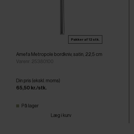
Pakker af 12 stk.
Amefa Metropole bordkniv, satin, 22,5 cm
Varenr: 25380100
Din pris (ekskl. moms)
65,50 kr./stk.
På lager
Læg i kurv