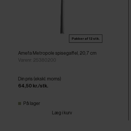
Pakker af 12 stk.
Amefa Metropole spisegaffel, 20,7 cm
Varenr: 25380200
Din pris (ekskl. moms)
64,50 kr./stk.
På lager
Læg i kurv