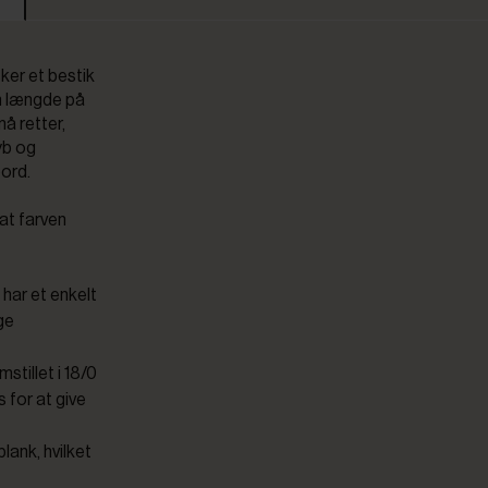
sker et bestik
n længde på
må retter,
yb og
bord.
at farven
 har et enkelt
ge
mstillet i 18/0
s for at give
lank, hvilket