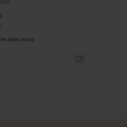
2020
s)
.
0 kr. (ekskl. moms)