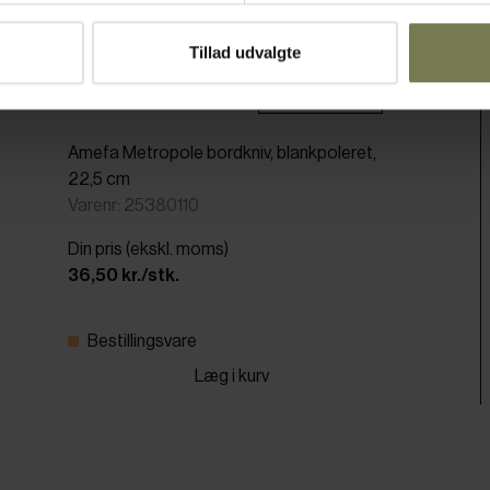
Tillad udvalgte
Pakker af 12 stk.
Amefa Metropole bordkniv, blankpoleret,
22,5 cm
Varenr: 25380110
Din pris (ekskl. moms)
36,50 kr./stk.
Bestillingsvare
Læg i kurv