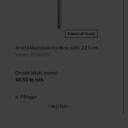
Pakker af 12 stk.
Amefa Metropole bordkniv, satin, 22,5 cm
Varenr: 25380100
Din pris (ekskl. moms)
65,50 kr./stk.
På lager
Læg i kurv