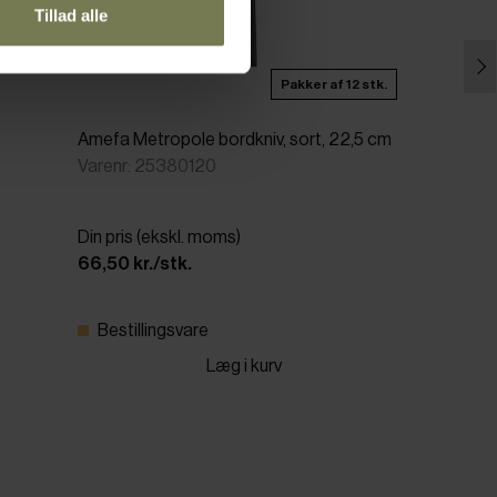
Tillad alle
Pakker af 12 stk.
Amefa Metropole bordkniv, sort, 22,5 cm
Varenr: 25380120
Din pris (ekskl. moms)
66,50 kr./stk.
Bestillingsvare
Læg i kurv