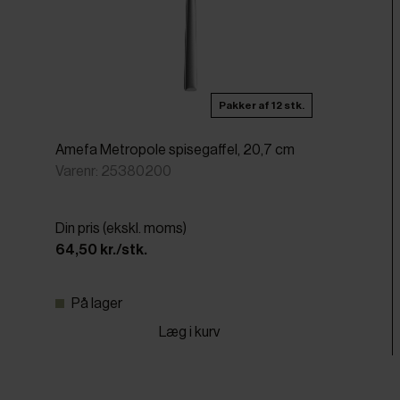
Pakker af 12 stk.
Amefa Metropole spisegaffel, 20,7 cm
Varenr: 25380200
Din pris (ekskl. moms)
64,50 kr./stk.
På lager
Læg i kurv