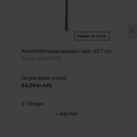
Pakker af 12 stk.
Amefa Metropole spiseske, satin, 20,7 cm
Varenr: 25380300
Din pris (ekskl. moms)
64,50 kr./stk.
På lager
Læg i kurv