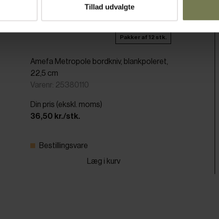
Tillad udvalgte
Pakker af 12 stk.
Amefa Metropole bordkniv, blankpoleret,
22,5 cm
Varenr: 25380110
Din pris (ekskl. moms)
36,50 kr./stk.
Bestillingsvare
Læg i kurv