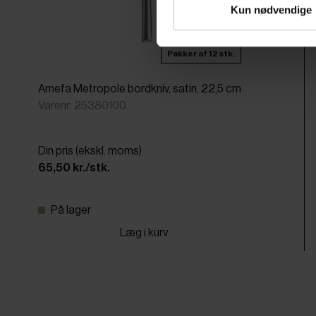
Kun nødvendige
Pakker af 12 stk.
Amefa Metropole bordkniv, satin, 22,5 cm
Varenr: 25380100
Din pris (ekskl. moms)
65,50 kr./stk.
På lager
Læg i kurv