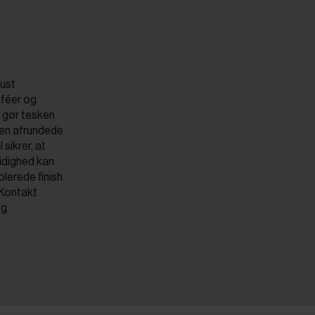
bust
aféer og
g gør tesken
den afrundede
sikrer, at
sidighed kan
lerede finish
 Kontakt
g.