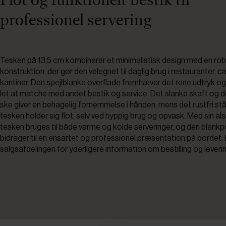
Flot og funktionelt bestik til
professionel servering
Tesken på 13,5 cm kombinerer et minimalistisk design med en ro
konstruktion, der gør den velegnet til daglig brug i restauranter, c
kantiner. Den spejlblanke overflade fremhæver det rene udtryk o
let at matche med andet bestik og service. Det slanke skaft og 
ske giver en behagelig fornemmelse i hånden, mens det rustfri stål 
tesken holder sig flot, selv ved hyppig brug og opvask. Med sin al
tesken bruges til både varme og kolde serveringer, og den blankpo
bidrager til en ensartet og professionel præsentation på bordet.
salgsafdelingen for yderligere information om bestilling og leverin