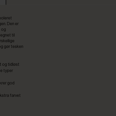
kpoleret
gen. Den er
d og
egnet til
rskellige
og gør tesken
t og tidløst
ge typer
sikrer god
kstra farvet