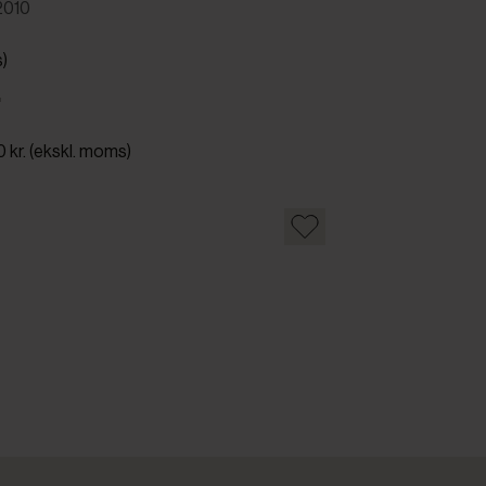
2010
s)
.
0 kr. (ekskl. moms)