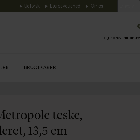
Udforsk
Bæredygtighed
Om os
Erhverv
Log ind
Favoritter
Kurv
IER
BRUGTVARER
etropole teske,
eret, 13,5 cm