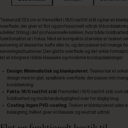
Tesken på 13,5 cm er fremstillet i 18/0 rustfrit stål og har en blan
overflade, der giver et flot og professionelt udtryk til borddæknin
udviklet til brug i det professionelle køkken, hvor både holdbarhe
funktionalitet er i fokus. Med sin kompakte størrelse er tesken vel
servering af desserter, kaffe eller te, og den passer ind i mange fo
serveringssituationer. Den glatte overflade og det enkle formspr
let at integrere i både klassiske og moderne bordopdækninger.
Design: Minimalistisk og blankpoleret
: Tesken har et enkel
design med en glat, spejlblank overflade, der passer ind i man
borddækning.
Fakta: 18/0 rustfrit stål
: Fremstillet i 18/0 rustfrit stål, som 
holdbarhed og modstandsdygtighed over for daglig brug.
Coating: Ingen PVD-coating
: Tesken er blankpoleret uden e
belægning, hvilket giver et klassisk og neutralt udtryk.