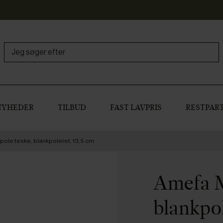
NYHEDER
TILBUD
FAST LAVPRIS
RESTPART
ole teske, blankpoleret, 13,5 cm
Amefa M
blankpol