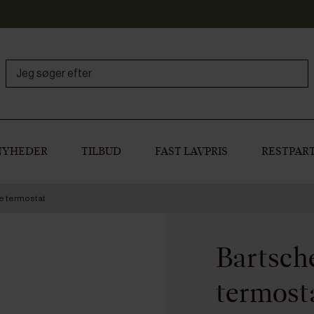
NYHEDER
TILBUD
FAST LAVPRIS
RESTPART
e termostat
Bartsch
termost