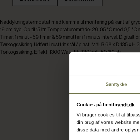
Neddykningstermostat med klemme til montering på kant af gry
19 cm dyb. Op til 15 ltr. Temperaturområde: 20-95 °C med 0,5 °C 
Timer: 1 minut - 59 timer & 59 minutter i 1 minuts interval. Digitalt di
Tørkogssikring. Udført i rustfrit stål / plast. Mål: B 68 x D 135 x H
Tørkogssikring. Effekt: 1300 Watt. El: 230 Volt, 50/60 Hz.
Samtykke
Cookies på bentbrandt.dk
Vi bruger cookies til at tilp
din brug af vores website m
disse data med andre oplysnin