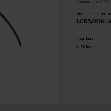
Varenummer: 72815
Din pris (ekskl. mom
1.065,00 kr./
Læg i kurv
På lager