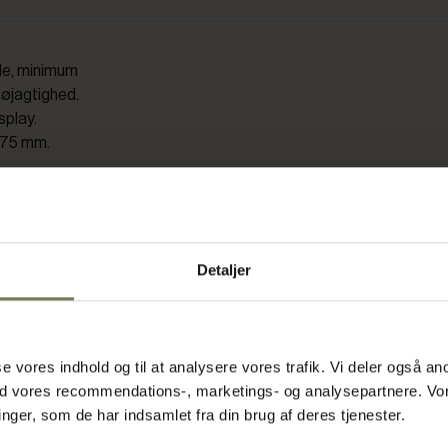
de, minimum
nøjagtighed.
splay.
 375 mm.
Detaljer
asse vores indhold og til at analysere vores trafik. Vi deler også
ed vores recommendations-, marketings- og analysepartnere. Vo
ger, som de har indsamlet fra din brug af deres tjenester.