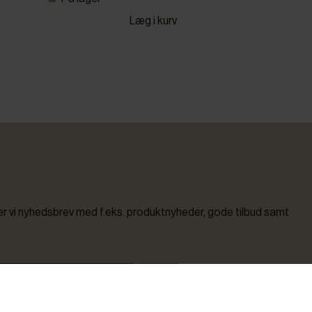
Læg i kurv
vi nyhedsbrev med f.eks. produktnyheder, gode tilbud samt
Tilmeld
modtage nyheder, inspiration, informationer og tilbud på varer