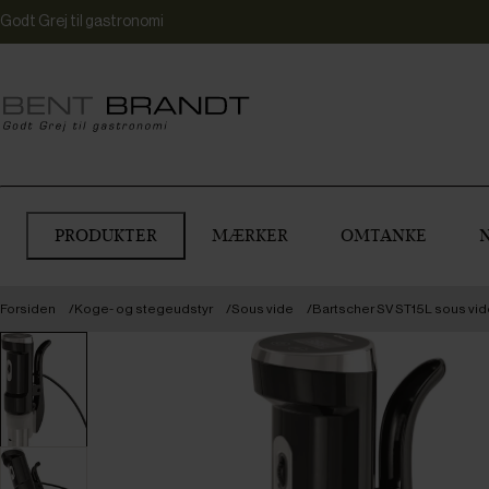
Godt Grej til gastronomi
PRODUKTER
MÆRKER
OMTANKE
Forsiden
Koge- og stegeudstyr
Sous vide
Bartscher SV ST15L sous vid