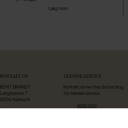
Læg i kurv
KONTAKT OS
TEKNISK SERVICE
BENT BRANDT
Kontakt os her hvis du har brug
Langdyssen 7
for teknisk service.
8200 Aarhus N
-
8930 0250
Bådehavnsgade 2C
servicemail@bentbrandt.dk
2450 København SV
Serviceskema