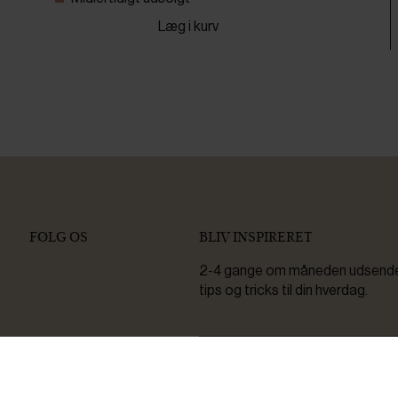
Læg i kurv
FØLG OS
BLIV INSPIRERET
2-4 gange om måneden udsender 
tips og tricks til din hverdag.
Ved tilmelding accepterer du at 