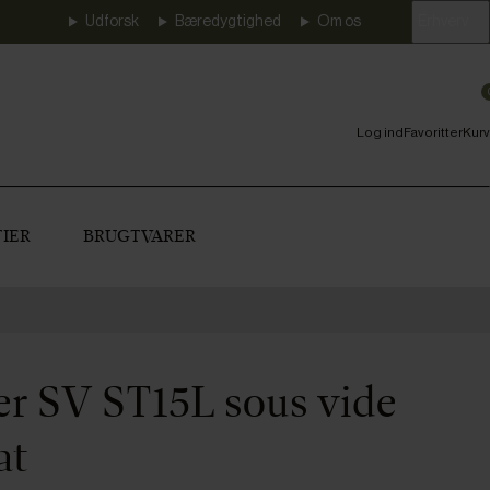
Udforsk
Bæredygtighed
Om os
Erhverv
Log ind
Favoritter
Kurv
IER
BRUGTVARER
er SV ST15L sous vide
at