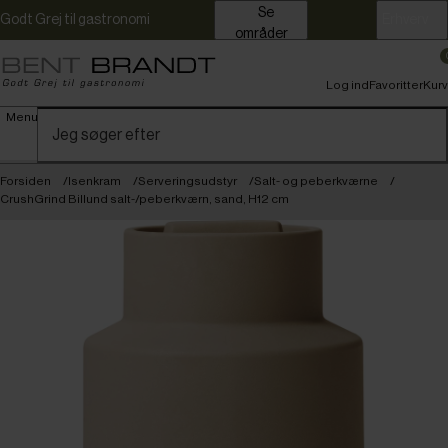
Se
Godt Grej til gastronomi
Erhverv
områder
Log ind
Favoritter
Kurv
Menu
Forsiden
Isenkram
Serveringsudstyr
Salt- og peberkværne
CrushGrind Billund salt-/peberkværn, sand, H12 cm