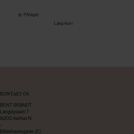
På lager
Læg i kurv
KONTAKT OS
BENT BRANDT
Langdyssen 7
8200 Aarhus N
-
Bådehavnsgade 2C