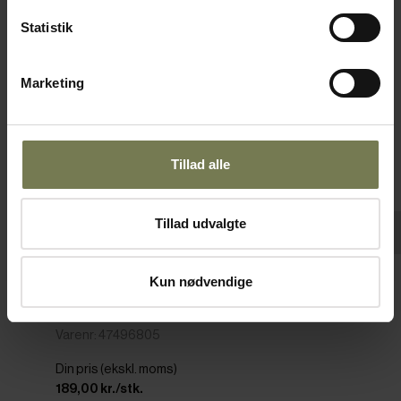
Statistik
Marketing
Tillad alle
Tillad udvalgte
Kun nødvendige
CrushGrind Billund salt-/peberkværn,
mørkegrøn, H12 cm
Varenr: 47496805
Din pris (ekskl. moms)
189,00 kr./stk.