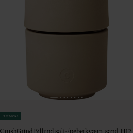
Omtanke
CrushGrind Billund salt-/peberkværn, sand, H12