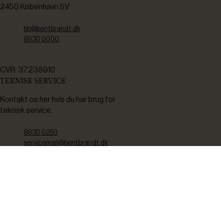
2450 København SV
bb@bentbrandt.dk
8930 0000
CVR: 37238910
TEKNISK SERVICE
Kontakt os her hvis du har brug for
teknisk service.
8930 0250
servicemail@bentbrandt.dk
Serviceskema
FØLG OS
BLIV INSPIRERET
2-4 gange om måneden udsender vi nyhedsbrev med f.eks.