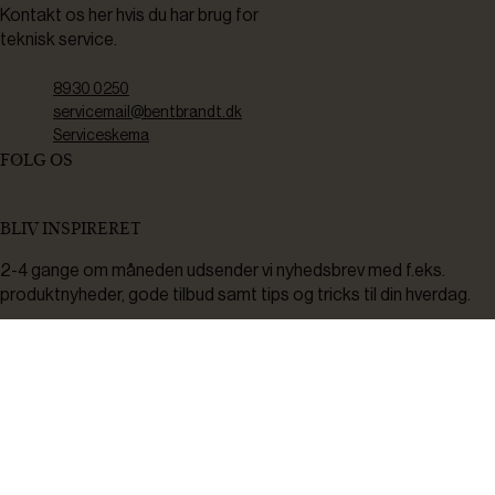
Kontakt os her hvis du har brug for
teknisk service.
8930 0250
servicemail@bentbrandt.dk
Serviceskema
FØLG OS
BLIV INSPIRERET
2-4 gange om måneden udsender vi nyhedsbrev med f.eks.
produktnyheder, gode tilbud samt tips og tricks til din hverdag.