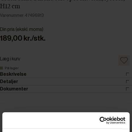
H12 cm
Varenummer: 47496813
Din pris (ekskl. moms)
189,00 kr./stk.
Læg i kurv
På lager
Beskrivelse
Detaljer
Dokumenter