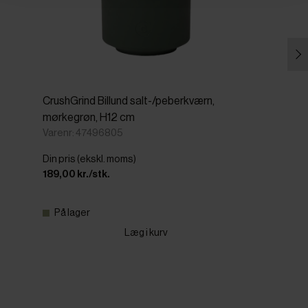
CrushGrind Billund salt-/peberkværn,
mørkegrøn, H12 cm
Varenr: 47496805
Din pris (ekskl. moms)
189,00 kr./stk.
På lager
Læg i kurv