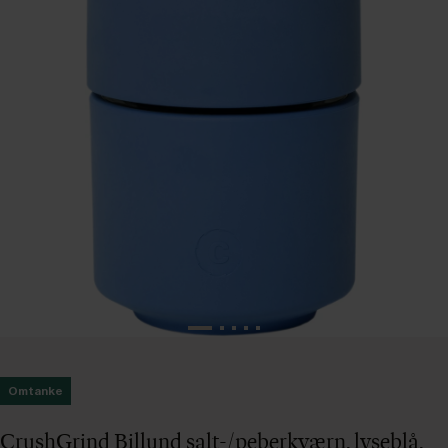
Omtanke
CrushGrind Billund salt-/peberkværn, lyseblå,