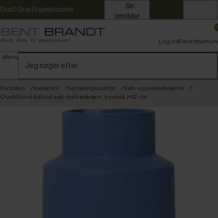
Se
Godt Grej til gastronomi
Erhverv
områder
Log ind
Favoritter
Kurv
Menu
Forsiden
Isenkram
Serveringsudstyr
Salt- og peberkværne
CrushGrind Billund salt-/peberkværn, lyseblå, H12 cm