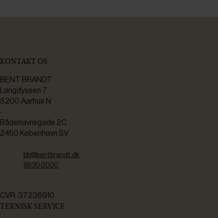
KONTAKT OS
BENT BRANDT
Langdyssen 7
8200 Aarhus N
-
Bådehavnsgade 2C
2450 København SV
bb@bentbrandt.dk
8930 0000
CVR: 37238910
TEKNISK SERVICE