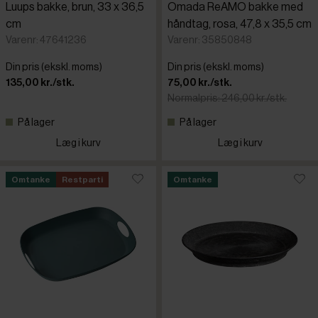
Luups bakke, brun, 33 x 36,5
Omada ReAMO bakke med
cm
håndtag, rosa, 47,8 x 35,5 cm
Varenr: 47641236
Varenr: 35850848
Din pris (ekskl. moms)
Din pris (ekskl. moms)
135,00 kr./stk.
75,00 kr./stk.
Normalpris: 246,00 kr./stk.
På lager
På lager
Læg i kurv
Læg i kurv
Omtanke
Restparti
Omtanke