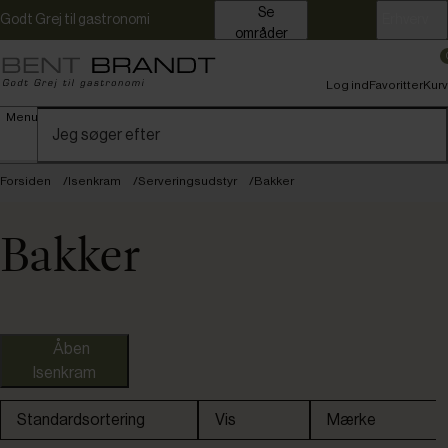
Se
Godt Grej til gastronomi
Erhverv
områder
Log ind
Favoritter
Kurv
Menu
Forsiden
Isenkram
Serveringsudstyr
Bakker
Bakker
Åben
Isenkram
Standardsortering
Vis
Mærke