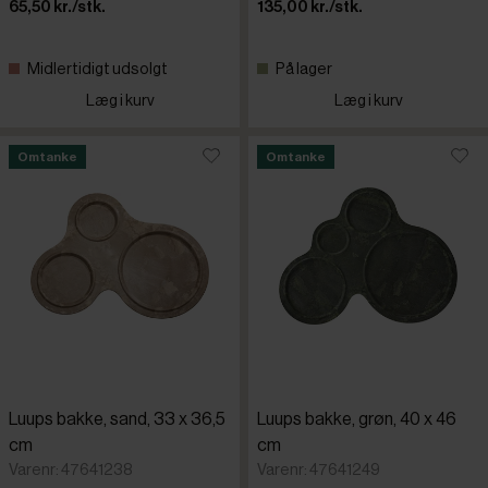
65,50 kr./stk.
135,00 kr./stk.
Steelwoo
Midlertidigt udsolgt
På lager
Læg i kurv
Læg i kurv
Omtanke
Omtanke
Luups bakke, sand, 33 x 36,5
Luups bakke, grøn, 40 x 46
cm
cm
Varenr: 47641238
Varenr: 47641249