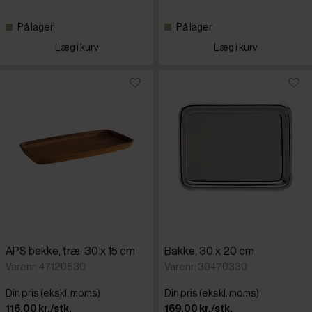
På lager
På lager
Læg i kurv
Læg i kurv
APS bakke, træ, 30 x 15 cm
Bakke, 30 x 20 cm
Varenr: 47120530
Varenr: 30470330
Din pris (ekskl. moms)
Din pris (ekskl. moms)
116,00 kr./stk.
169,00 kr./stk.