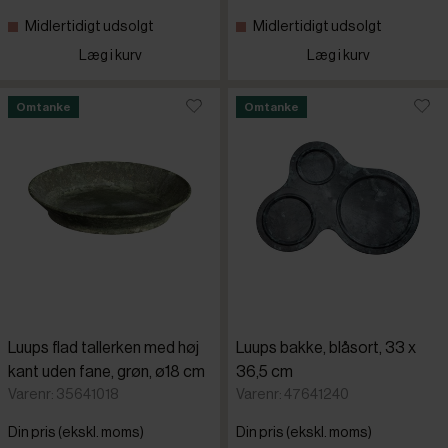
Midlertidigt udsolgt
Midlertidigt udsolgt
Farusa
Læg i kurv
Læg i kurv
GenWare
Omtanke
Omtanke
Luups
Omada
Piazza
Pujadas
Luups flad tallerken med høj
Luups bakke, blåsort, 33 x
kant uden fane, grøn, ø18 cm
36,5 cm
Sej Design
Varenr: 35641018
Varenr: 47641240
Din pris (ekskl. moms)
Din pris (ekskl. moms)
Steel-func