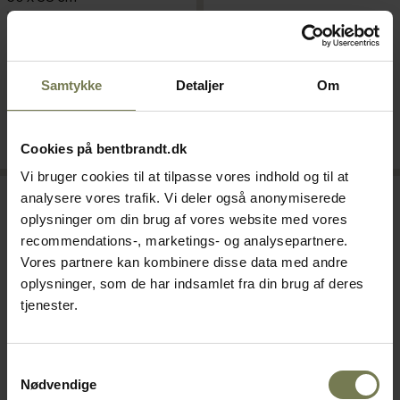
Varenr: 47133102
Din pris (ekskl. moms)
Din pris (ekskl. moms)
299,00 kr./stk.
395,00 kr./stk.
Samtykke
Detaljer
Om
På lager
På lager
Læg i kurv
Læg i kurv
Cookies på bentbrandt.dk
Vi bruger cookies til at tilpasse vores indhold og til at
Kampagnevare
analysere vores trafik. Vi deler også anonymiserede
oplysninger om din brug af vores website med vores
recommendations-, marketings- og analysepartnere.
Vores partnere kan kombinere disse data med andre
oplysninger, som de har indsamlet fra din brug af deres
tjenester.
Samtykkevalg
Nødvendige