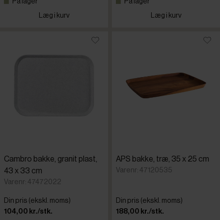
På lager
På lager
Læg i kurv
Læg i kurv
Cambro bakke, granit plast,
APS bakke, træ, 35 x 25 cm
Varenr: 47120535
43 x 33 cm
Varenr: 47472022
Din pris (ekskl. moms)
Din pris (ekskl. moms)
104,00 kr./stk.
188,00 kr./stk.