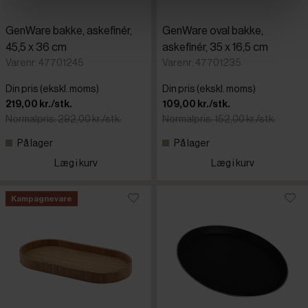
GenWare bakke, askefinér,
GenWare oval bakke,
45,5 x 36 cm
askefinér, 35 x 16,5 cm
Varenr: 47701245
Varenr: 47701235
Din pris (ekskl. moms)
Din pris (ekskl. moms)
219,00 kr./stk.
109,00 kr./stk.
Normalpris: 292,00 kr./stk.
Normalpris: 152,00 kr./stk.
På lager
På lager
Læg i kurv
Læg i kurv
Kampagnevare