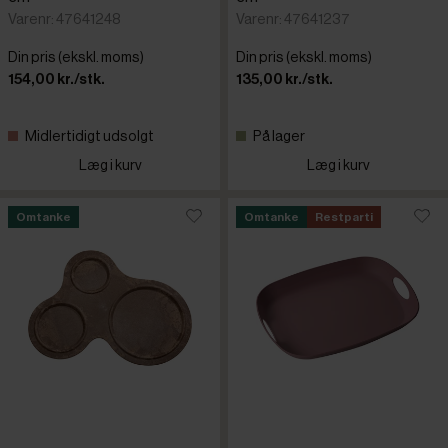
Varenr: 47641248
Varenr: 47641237
Din pris (ekskl. moms)
Din pris (ekskl. moms)
154,00 kr./stk.
135,00 kr./stk.
Midlertidigt udsolgt
På lager
Læg i kurv
Læg i kurv
Omtanke
Omtanke
Restparti