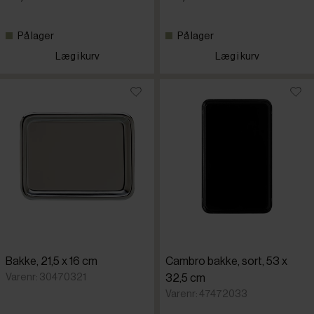
På lager
På lager
Læg i kurv
Læg i kurv
Bakke, 21,5 x 16 cm
Cambro bakke, sort, 53 x
Varenr: 30470321
32,5 cm
Varenr: 47472033