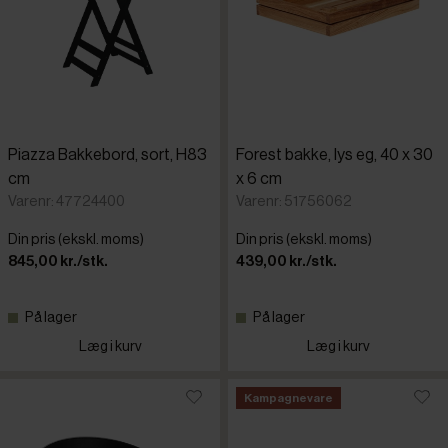
Piazza Bakkebord, sort, H83
Forest bakke, lys eg, 40 x 30
cm
x 6 cm
Varenr: 47724400
Varenr: 51756062
Din pris (ekskl. moms)
Din pris (ekskl. moms)
845,00 kr./stk.
439,00 kr./stk.
På lager
På lager
Læg i kurv
Læg i kurv
Kampagnevare