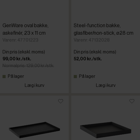
GenWare oval bakke,
Steel-function bakke,
askefinér, 23 x 11 cm
glasfiber/non-stick, ø28 cm
Varenr: 47701223
Varenr: 47132028
Din pris (ekskl. moms)
Din pris (ekskl. moms)
99,00 kr./stk.
52,00 kr./stk.
Normalpris: 129,00 kr./stk.
På lager
På lager
Læg i kurv
Læg i kurv