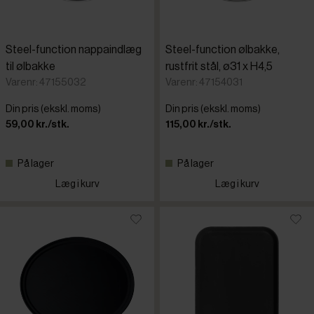
Steel-function nappaindlæg
Steel-function ølbakke,
til ølbakke
rustfrit stål, ø31 x H4,5
Varenr: 47155032
Varenr: 47154031
Din pris (ekskl. moms)
Din pris (ekskl. moms)
59,00 kr./stk.
115,00 kr./stk.
På lager
På lager
Læg i kurv
Læg i kurv