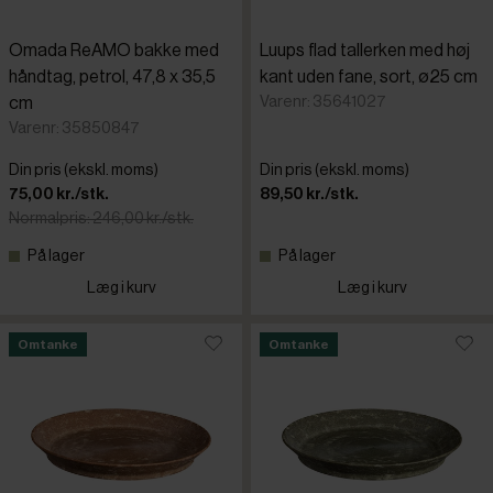
Omada ReAMO bakke med
Luups flad tallerken med høj
håndtag, petrol, 47,8 x 35,5
kant uden fane, sort, ø25 cm
Varenr: 35641027
cm
Varenr: 35850847
Din pris (ekskl. moms)
Din pris (ekskl. moms)
75,00 kr./stk.
89,50 kr./stk.
Normalpris: 246,00 kr./stk.
På lager
På lager
Læg i kurv
Læg i kurv
Omtanke
Omtanke