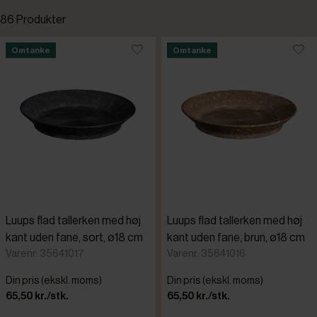
86 Produkter
Fast lavpris
Standardsortering
Omtanke
Omtanke
Kampagnevare
Laveste pris
Omtanke
Højeste pris
Restpartier
Tilføjet for nylig
Varenr.
Luups flad tallerken med høj
Luups flad tallerken med høj
APS
kant uden fane, sort, ø18 cm
kant uden fane, brun, ø18 cm
Varenr: 35641017
Varenr: 35641016
Cambro
Din pris (ekskl. moms)
Din pris (ekskl. moms)
65,50 kr./stk.
65,50 kr./stk.
Evelin