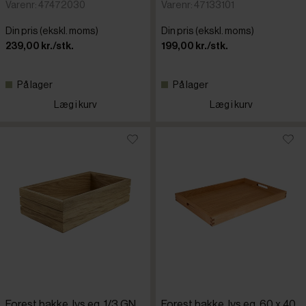
Varenr: 47472030
Varenr: 47133101
Din pris (ekskl. moms)
Din pris (ekskl. moms)
239,00 kr./stk.
199,00 kr./stk.
På lager
På lager
Læg i kurv
Læg i kurv
Forest bakke, lys eg, 1/3 GN
Forest bakke, lys eg, 60 x 40