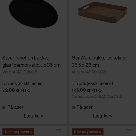
Steel-function bakke,
GenWare bakke, askefinér,
glasfiber/non-stick, ø36 cm
35,5 x 28 cm
Varenr: 47132036
Varenr: 47701236
Din pris (ekskl. moms)
Din pris (ekskl. moms)
72,00 kr./stk.
175,00 kr./stk.
Normalpris: 238,00 kr./stk.
På lager
På lager
Læg i kurv
Læg i kurv
Kampagnevare
Kampagnevare