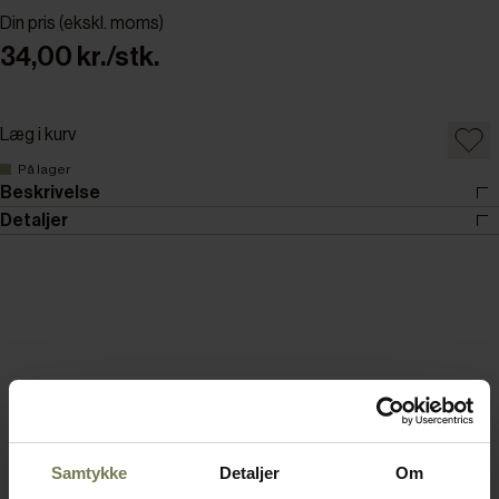
Din pris (ekskl. moms)
34,00 kr./stk.
Læg i kurv
På lager
Beskrivelse
Detaljer
Samtykke
Detaljer
Om