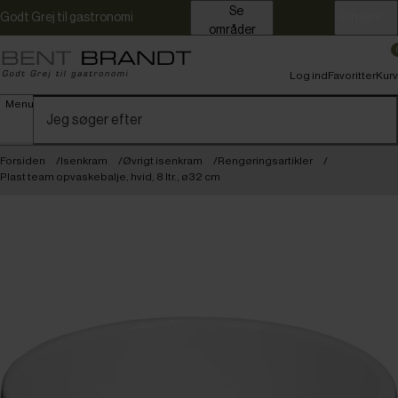
Se
Godt Grej til gastronomi
Erhverv
områder
Log ind
Favoritter
Kurv
Menu
Forsiden
Isenkram
Øvrigt isenkram
Rengøringsartikler
Plast team opvaskebalje, hvid, 8 ltr., ø32 cm