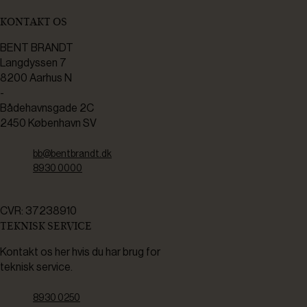
KONTAKT OS
BENT BRANDT
Langdyssen 7
8200 Aarhus N
-
Bådehavnsgade 2C
2450 København SV
bb@bentbrandt.dk
8930 0000
CVR: 37238910
TEKNISK SERVICE
Kontakt os her hvis du har brug for
teknisk service.
8930 0250