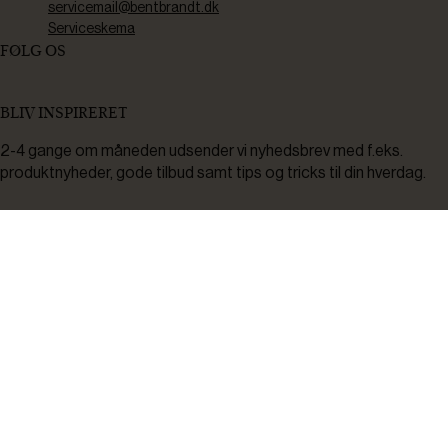
servicemail@bentbrandt.dk
Serviceskema
FØLG OS
BLIV INSPIRERET
2-4 gange om måneden udsender vi nyhedsbrev med f.eks.
produktnyheder, gode tilbud samt tips og tricks til din hverdag.
Tilmeld
Ved tilmelding accepterer du at modtage nyheder, inspiration,
informationer og tilbud på varer inden for vores sortiment på e-