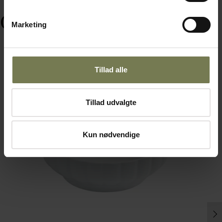
Ofte købt sammen med
Marketing
Tillad alle
Tillad udvalgte
Kun nødvendige