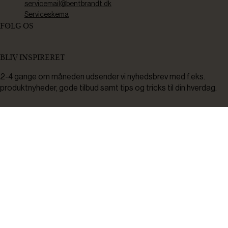
servicemail@bentbrandt.dk
Serviceskema
FØLG OS
BLIV INSPIRERET
2-4 gange om måneden udsender vi nyhedsbrev med f.eks.
produktnyheder, gode tilbud samt tips og tricks til din hverdag.
Tilmeld
Ved tilmelding accepterer du at modtage nyheder, inspiration,
informationer og tilbud på varer inden for vores sortiment på e-