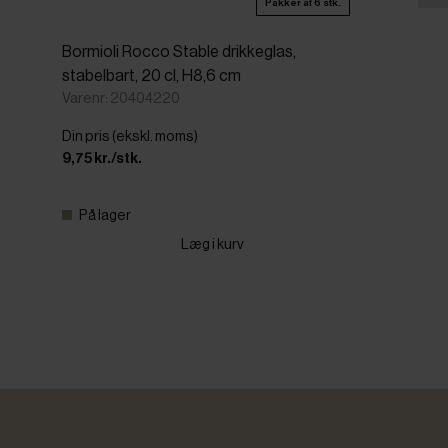
Pakker af 6 stk.
Bormioli Rocco Stable drikkeglas,
stabelbart, 20 cl, H8,6 cm
Varenr: 20404220
Din pris (ekskl. moms)
9,75 kr./stk.
På lager
Læg i kurv