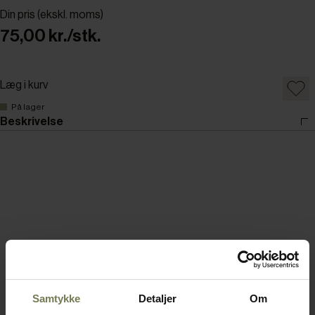
Din pris (ekskl. moms)
75,00 kr./stk.
Læg i kurv
På lager
Beskrivelse
Samtykke
Detaljer
Om