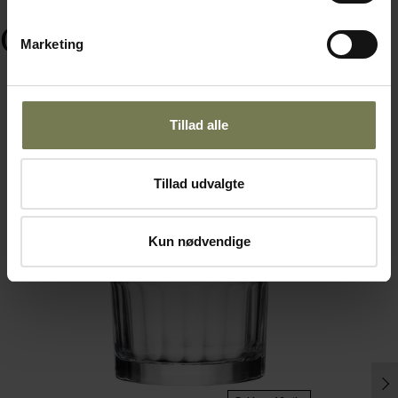
Ofte købt sammen med
Marketing
Tillad alle
Tillad udvalgte
Kun nødvendige