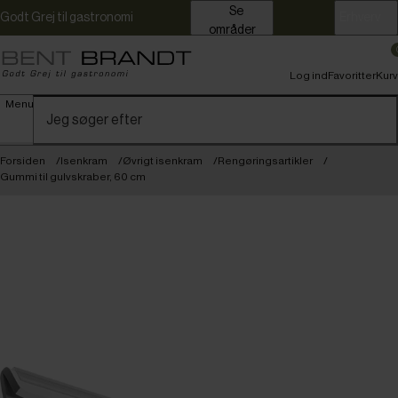
Se
Godt Grej til gastronomi
Erhverv
områder
Log ind
Favoritter
Kurv
Menu
Forsiden
Isenkram
Øvrigt isenkram
Rengøringsartikler
Gummi til gulvskraber, 60 cm