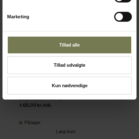
Marketing
Tillad alle
Tillad udvalgte
Humble Firefly lampe, guld/røgfarvet, H11,8
cm
Kun nødvendige
Varenr: 47625512
Din pris (ekskl. moms)
1.125,00 kr./stk.
På lager
Læg i kurv