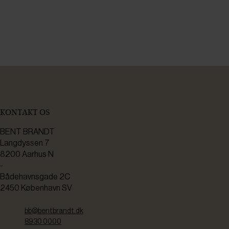
KONTAKT OS
BENT BRANDT
Langdyssen 7
8200 Aarhus N
-
Bådehavnsgade 2C
2450 København SV
bb@bentbrandt.dk
8930 0000