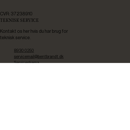
CVR: 37238910
TEKNISK SERVICE
Kontakt os her hvis du har brug for
teknisk service.
8930 0250
servicemail@bentbrandt.dk
Serviceskema
FØLG OS
BLIV INSPIRERET
2-4 gange om måneden udsender vi nyhedsbrev med f.eks.
produktnyheder, gode tilbud samt tips og tricks til din hverdag.