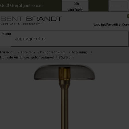
Se
Godt Grej til gastronomi
Erhverv
områder
Log ind
Favoritter
Kurv
Menu
Forsiden
Isenkram
Øvrigt isenkram
Belysning
Humble Air lampe, guld/røgfarvet, H25,75 cm