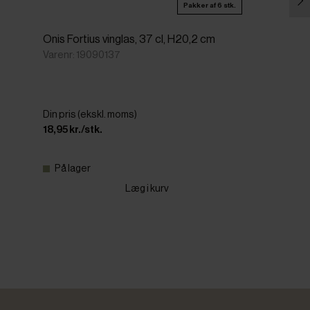
Pakker af 6 stk.
Onis Fortius vinglas, 37 cl, H20,2 cm
Varenr: 19090137
Din pris (ekskl. moms)
18,95 kr./stk.
På lager
Læg i kurv