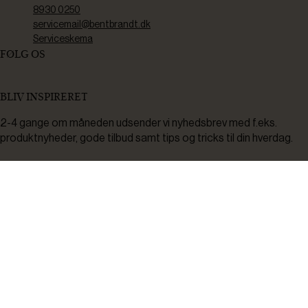
8930 0250
servicemail@bentbrandt.dk
Serviceskema
FØLG OS
BLIV INSPIRERET
2-4 gange om måneden udsender vi nyhedsbrev med f.eks.
produktnyheder, gode tilbud samt tips og tricks til din hverdag.
Tilmeld
Ved tilmelding accepterer du at modtage nyheder, inspiration,