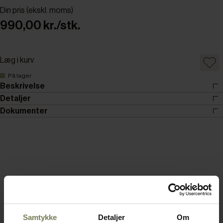
Din pris (ekskl. moms)
990,00 kr./stk.
Læg i kurv
På lager
Beskrivelse
Detaljer
Dokumenter
Samtykke
Detaljer
Om