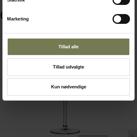
Ofte købt sammen med
Marketing
Tillad alle
Fast lavpris
Tillad udvalgte
Kun nødvendige