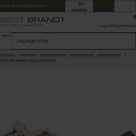
Se
Godt Grej til gastronomi
Erhverv
områder
Log ind
Favoritter
Kurv
Menu
Forsiden
Isenkram
Køkkenudstyr
Håndværktøj
Dåseåbnere
DO5 dåseåbner tang, rustfrit stål