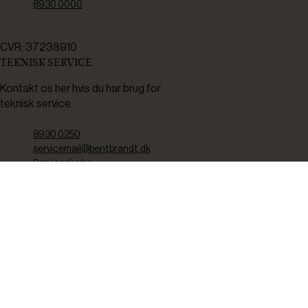
8930 0000
CVR: 37238910
TEKNISK SERVICE
Kontakt os her hvis du har brug for
teknisk service.
8930 0250
servicemail@bentbrandt.dk
Serviceskema
FØLG OS
BLIV INSPIRERET
2-4 gange om måneden udsender vi nyhedsbrev med f.eks.
produktnyheder, gode tilbud samt tips og tricks til din hverdag.