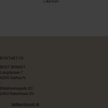
Læg i kurv
KONTAKT OS
BENT BRANDT
Langdyssen 7
8200 Aarhus N
-
Bådehavnsgade 2C
2450 København SV
bb@bentbrandt.dk