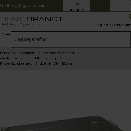
Se
Godt Grej til gastronomi
Erhverv
områder
Log ind
Favoritter
Kurv
Menu
Forsiden
Isenkram
Gastronormkantiner
Gastronormkantiner, tilberedning
Rieber kantine med håndtag, 1/1 GN, H5,5 cm