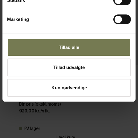
Statistik
Marketing
Tillad alle
Tillad udvalgte
Stayhot kantineramme GN 1/1-H65 mm,
sort
Kun nødvendige
Varenr: 86532301
Din pris (ekskl. moms)
929,00 kr./stk.
På lager
Læg i kurv