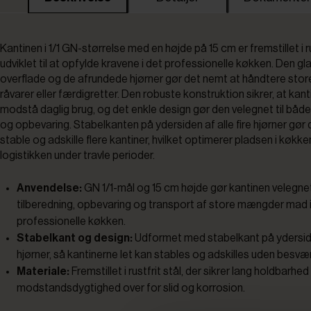
Kantinen i 1/1 GN-størrelse med en højde på 15 cm er fremstillet i ru
udviklet til at opfylde kravene i det professionelle køkken. Den gl
overflade og de afrundede hjørner gør det nemt at håndtere st
råvarer eller færdigretter. Den robuste konstruktion sikrer, at kan
modstå daglig brug, og det enkle design gør den velegnet til både
og opbevaring. Stabelkanten på ydersiden af alle fire hjørner gør d
stable og adskille flere kantiner, hvilket optimerer pladsen i køkke
logistikken under travle perioder.
Anvendelse:
GN 1/1-mål og 15 cm højde gør kantinen velegnet 
tilberedning, opbevaring og transport af store mængder mad i
professionelle køkken.
Stabelkant og design:
Udformet med stabelkant på ydersiden
hjørner, så kantinerne let kan stables og adskilles uden besvær
Materiale:
Fremstillet i rustfrit stål, der sikrer lang holdbarhe
modstandsdygtighed over for slid og korrosion.