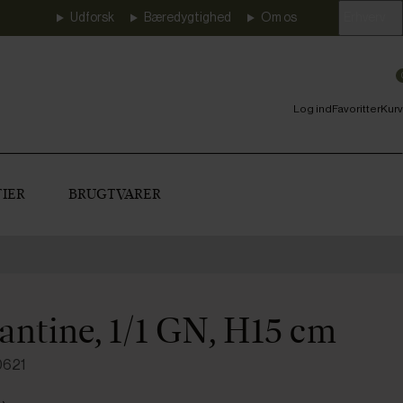
Udforsk
Bæredygtighed
Om os
Erhverv
Log ind
Favoritter
Kurv
IER
BRUGTVARER
antine, 1/1 GN, H15 cm
0621