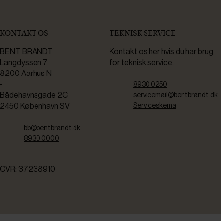
KONTAKT OS
TEKNISK SERVICE
BENT BRANDT
Kontakt os her hvis du har brug
Langdyssen 7
for teknisk service.
8200 Aarhus N
-
8930 0250
Bådehavnsgade 2C
servicemail@bentbrandt.dk
2450 København SV
Serviceskema
bb@bentbrandt.dk
8930 0000
CVR: 37238910