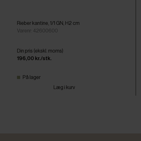
Rieber kantine, 1/1 GN, H2 cm
Varenr: 42600600
Din pris (ekskl. moms)
196,00 kr./stk.
På lager
Læg i kurv