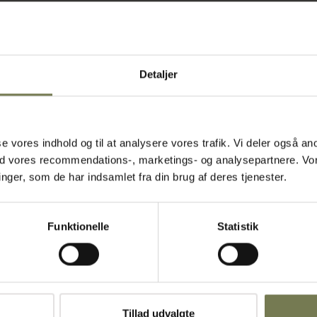
arelse
kken, hvor der
Detaljer
e mængder
 arbejde
flere kantiner
 flot finish
asse vores indhold og til at analysere vores trafik. Vi deler også
gtigt i et
ed vores recommendations-, marketings- og analysepartnere. Vo
ger, som de har indsamlet fra din brug af deres tjenester.
e systemer.
v og
Funktionelle
Statistik
Tillad udvalgte