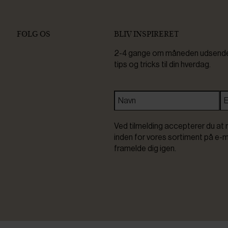
FØLG OS
BLIV INSPIRERET
2-4 gange om måneden udsender 
tips og tricks til din hverdag.
Ved tilmelding accepterer du at 
inden for vores sortiment på e-m
framelde dig igen.