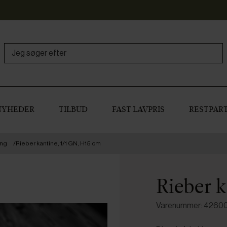
NYHEDER
TILBUD
FAST LAVPRIS
RESTPART
ing
Rieber kantine, 1/1 GN, H15 cm
Rieber k
Varenummer: 4260