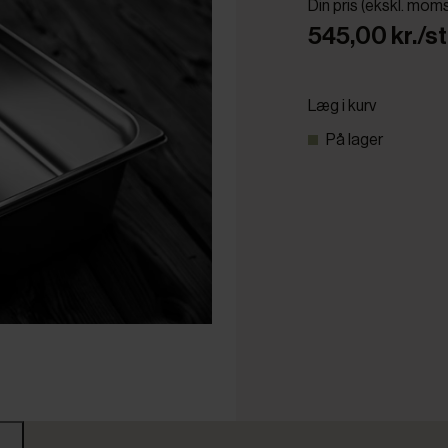
Din pris (ekskl. mom
545,00 kr./st
Læg i kurv
På lager
r