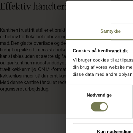
Effektiv håndtering og pladsbesp
Kantinen i rustfrit stål er et praktisk valg til det professionelle kø
Samtykke
er behov for fleksibel opbevaring og effektiv håndtering af stor
mad. Den glatte overflade og de afrundede hjørner gør det let at
hurtigt og sikkert, mens stabelkanten på alle fire hjørner sikrer, at 
Cookies på bentbrandt.dk
kan stables uden at sætte sig fast. Det robuste rustfri stål giver en
Vi bruger cookies til at tilp
og gør kantinen modstandsdygtig over for daglig brug, hvilket er vi
din brug af vores website m
travlt køkkenmiljø. GN 1/1-formatet passer til standardiserede
disse data med andre oplysnin
køkkenløsninger, så du nemt kan integrere kantinen i eksisterend
Med denne kantine får du et redskab, der understøtter en effekti
Samtykkevalg
organiseret arbejdsdag.
Nødvendige
Kun nødvendige