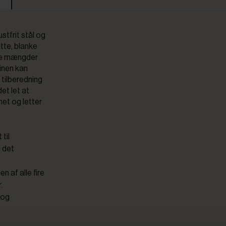
stfrit stål og
atte, blanke
ore mængder
tinen kan
 tilberedning
et let at
net og letter
til
 det
 af alle fire
.
d og