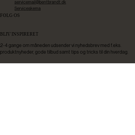
servicemail@bentbrandt.dk
Serviceskema
FØLG OS
BLIV INSPIRERET
2-4 gange om måneden udsender vi nyhedsbrev med f.eks.
produktnyheder, gode tilbud samt tips og tricks til din hverdag.
Tilmeld
Ved tilmelding accepterer du at modtage nyheder, inspiration,
informationer og tilbud på varer inden for vores sortiment på e-