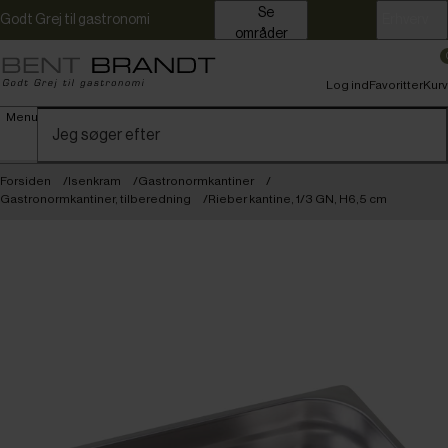
Se
Godt Grej til gastronomi
Erhverv
områder
Log ind
Favoritter
Kurv
Menu
Forsiden
Isenkram
Gastronormkantiner
Gastronormkantiner, tilberedning
Rieber kantine, 1/3 GN, H6,5 cm