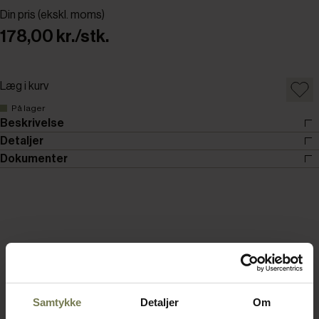
Din pris (ekskl. moms)
178,00 kr./stk.
Læg i kurv
På lager
Beskrivelse
Detaljer
Dokumenter
Samtykke
Detaljer
Om