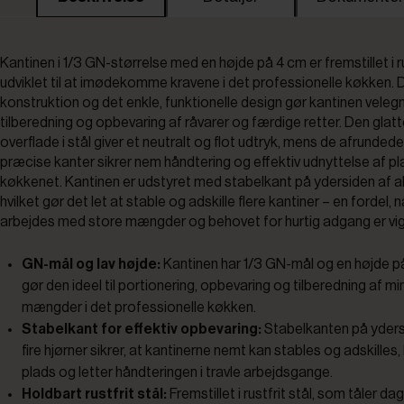
Kantinen i 1/3 GN-størrelse med en højde på 4 cm er fremstillet i ru
udviklet til at imødekomme kravene i det professionelle køkken. 
konstruktion og det enkle, funktionelle design gør kantinen velegn
tilberedning og opbevaring af råvarer og færdige retter. Den glatt
overflade i stål giver et neutralt og flot udtryk, mens de afrunded
præcise kanter sikrer nem håndtering og effektiv udnyttelse af pl
køkkenet. Kantinen er udstyret med stabelkant på ydersiden af alle
hvilket gør det let at stable og adskille flere kantiner – en fordel, n
arbejdes med store mængder og behovet for hurtig adgang er vig
GN-mål og lav højde:
Kantinen har 1/3 GN-mål og en højde på
gør den ideel til portionering, opbevaring og tilberedning af mi
mængder i det professionelle køkken.
Stabelkant for effektiv opbevaring:
Stabelkanten på ydersi
fire hjørner sikrer, at kantinerne nemt kan stables og adskilles,
plads og letter håndteringen i travle arbejdsgange.
Holdbart rustfrit stål:
Fremstillet i rustfrit stål, som tåler da