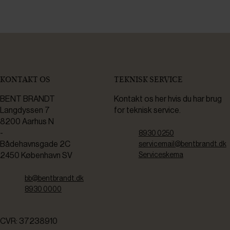
KONTAKT OS
TEKNISK SERVICE
BENT BRANDT
Kontakt os her hvis du har brug
Langdyssen 7
for teknisk service.
8200 Aarhus N
-
8930 0250
Bådehavnsgade 2C
servicemail@bentbrandt.dk
2450 København SV
Serviceskema
bb@bentbrandt.dk
8930 0000
CVR: 37238910