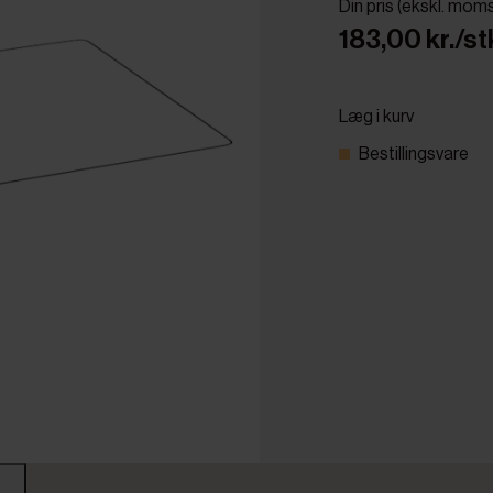
Din pris (ekskl. mom
183,00 kr./st
Læg i kurv
Bestillingsvare
r