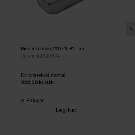
Rieber kantine, 1/3 GN, H10 cm
Varenr: 42620604
Din pris (ekskl. moms)
222,00 kr./stk.
På lager
Læg i kurv