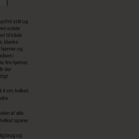
stfrit stål og
Den solide
et til både
e, blanke
e hjørner og
adsen i
 fire hjørner,
år der
tigt.
 4 cm, hvilket
ndre
den af alle
 hvilket sparer
glig brug og