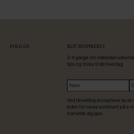
FØLG OS
BLIV INSPIRERET
2-4 gange om måneden udsender 
tips og tricks til din hverdag.
Ved tilmelding accepterer du at 
inden for vores sortiment på e-m
framelde dig igen.