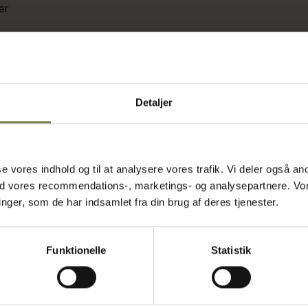
er
ng til
Detaljer
il at optimere
verflade og
asse vores indhold og til at analysere vores trafik. Vi deler også
, mens
ed vores recommendations-, marketings- og analysepartnere. Vo
vares
ger, som de har indsamlet fra din brug af deres tjenester.
 at kantinen
e gør den
 hvor pladsen
Funktionelle
Statistik
øsning, der
lle køkken.