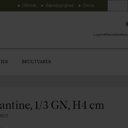
Udforsk
Bæredygtighed
Om os
Erhverv
Log ind
Favoritter
Kurv
IER
BRUGTVARER
antine, 1/3 GN, H4 cm
0601