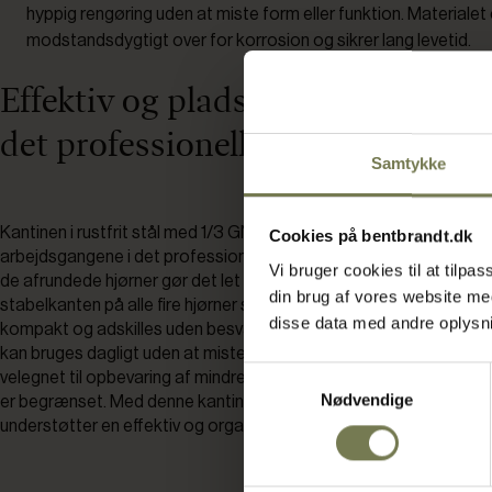
hyppig rengøring uden at miste form eller funktion. Materialet 
modstandsdygtigt over for korrosion og sikrer lang levetid.
Effektiv og pladsbesparende løsni
det professionelle køkken
Samtykke
Kantinen i rustfrit stål med 1/3 GN-mål og 4 cm højde er udviklet t
Cookies på bentbrandt.dk
arbejdsgangene i det professionelle køkken. Den glatte, blanke o
Vi bruger cookies til at tilp
de afrundede hjørner gør det let at håndtere og rengøre kantinen
din brug af vores website m
stabelkanten på alle fire hjørner sikrer, at flere kantiner kan opbe
disse data med andre oplysnin
kompakt og adskilles uden besvær. Det robuste rustfri stål sikrer,
kan bruges dagligt uden at miste funktionalitet, og den lave højd
Samtykkevalg
velegnet til opbevaring af mindre portioner eller til brug i buffeter,
Nødvendige
er begrænset. Med denne kantine får du en praktisk og slidstærk l
understøtter en effektiv og organiseret hverdag i det professione