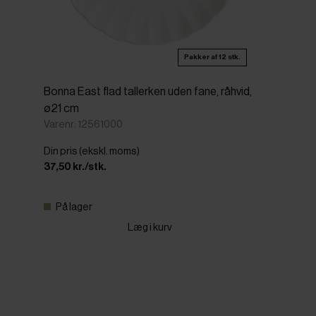
Pakker af 12 stk.
Bonna East flad tallerken uden fane, råhvid,
ø21 cm
Varenr: 12561000
Din pris (ekskl. moms)
37,50 kr./stk.
På lager
Læg i kurv