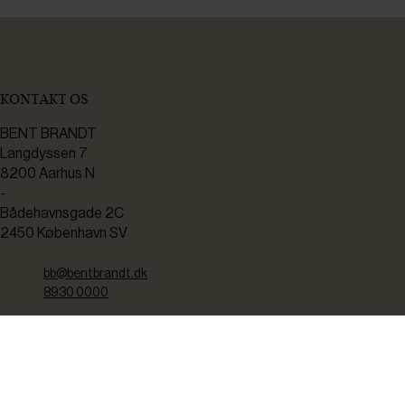
KONTAKT OS
BENT BRANDT
Langdyssen 7
8200 Aarhus N
-
Bådehavnsgade 2C
2450 København SV
bb@bentbrandt.dk
8930 0000
CVR: 37238910
TEKNISK SERVICE
Kontakt os her hvis du har brug for