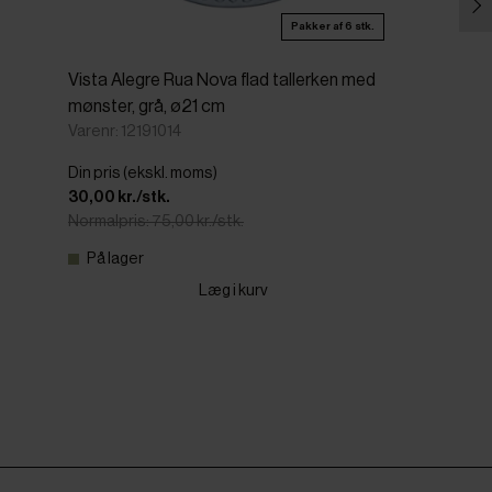
Pakker af 6 stk.
Vista Alegre Rua Nova flad tallerken med
mønster, grå, ø21 cm
Varenr: 12191014
Din pris (ekskl. moms)
30,00 kr./stk.
Normalpris: 75,00 kr./stk.
På lager
Læg i kurv