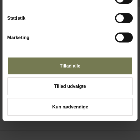
Pakker af 12 stk.
Statistik
Bonna East flad tallerken uden fane, råhvid,
ø21 cm
Varenr: 12561000
Marketing
Din pris (ekskl. moms)
37,50 kr./stk.
Tillad alle
På lager
Læg i kurv
Tillad udvalgte
Kun nødvendige