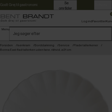
Se
Godt Grej til gastronomi
Erhverv
områder
Log ind
Favoritter
Kurv
Menu
Forsiden
Isenkram
Borddækning
Service
Flade tallerkener
Bonna East flad tallerken uden fane, råhvid, ø21 cm