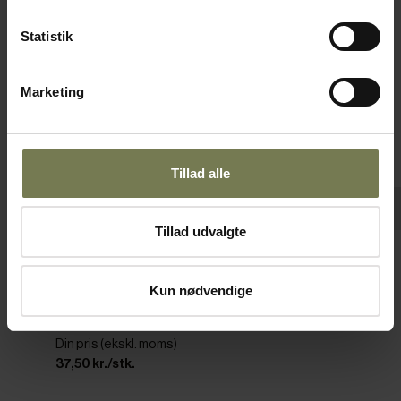
Statistik
Marketing
Tillad alle
Pakker af 12 stk.
Tillad udvalgte
Bonna East flad tallerken uden fane, råhvid,
Kun nødvendige
ø21 cm
Varenr: 12561000
Din pris (ekskl. moms)
37,50 kr./stk.