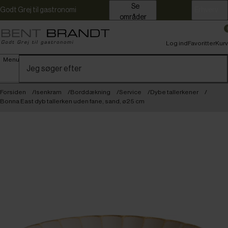
Se
Godt Grej til gastronomi
Erhverv
områder
Log ind
Favoritter
Kurv
Menu
Forsiden
Isenkram
Borddækning
Service
Dybe tallerkener
Bonna East dyb tallerken uden fane, sand, ø25 cm