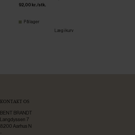
92,00 kr./stk.
På lager
Læg i kurv
KONTAKT OS
BENT BRANDT
Langdyssen 7
8200 Aarhus N
-