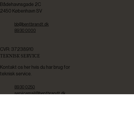
Bådehavnsgade 2C
2450 København SV
bb@bentbrandt.dk
8930 0000
CVR: 37238910
TEKNISK SERVICE
Kontakt os her hvis du har brug for
teknisk service.
8930 0250
servicemail@bentbrandt.dk
Serviceskema
FØLG OS
BLIV INSPIRERET