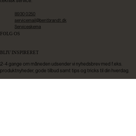
teknisk service.
8930 0250
servicemail@bentbrandt.dk
Serviceskema
FØLG OS
BLIV INSPIRERET
2-4 gange om måneden udsender vi nyhedsbrev med f.eks.
produktnyheder, gode tilbud samt tips og tricks til din hverdag.
Tilmeld