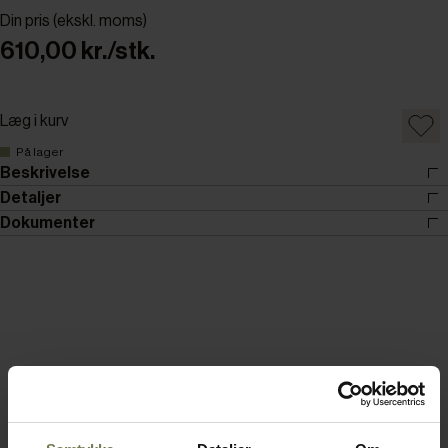
Din pris (ekskl. moms)
610,00 kr./stk.
Læg i kurv
På lager
Beskrivelse
Detaljer
Dokumenter