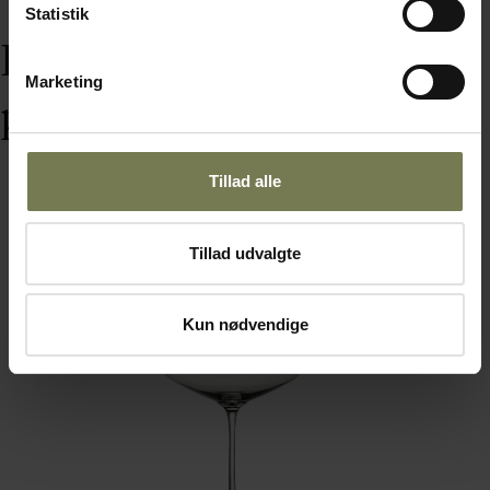
Statistik
Dine senest sete
Marketing
produkter
Tillad alle
Tillad udvalgte
Kun nødvendige