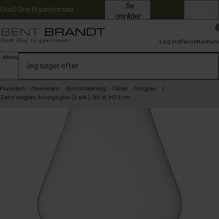
Se
Godt Grej til gastronomi
Erhverv
områder
Log ind
Favoritter
Kurv
Menu
Forsiden
Isenkram
Borddækning
Glas
Vinglas
Zalto vinglas, bourgogne (2 stk.), 96 cl, H23 cm