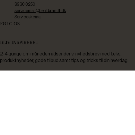
8930 0250
servicemail@bentbrandt.dk
Serviceskema
FØLG OS
BLIV INSPIRERET
2-4 gange om måneden udsender vi nyhedsbrev med f.eks.
produktnyheder, gode tilbud samt tips og tricks til din hverdag.
Tilmeld
Ved tilmelding accepterer du at modtage nyheder, inspiration,