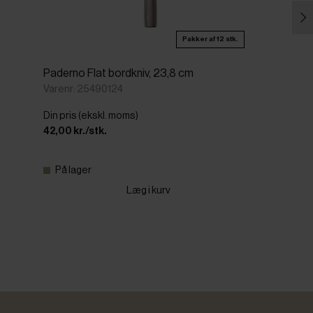
Pakker af 12 stk.
Paderno Flat bordkniv, 23,8 cm
Varenr: 25490124
Din pris (ekskl. moms)
42,00 kr./stk.
På lager
Læg i kurv