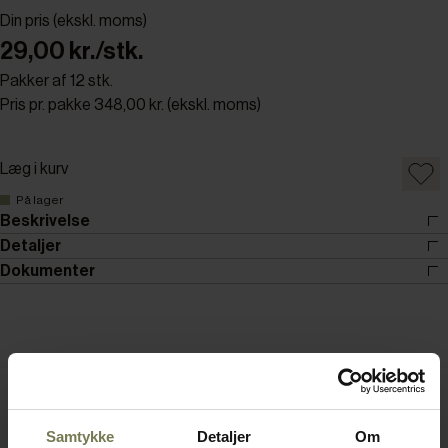
Din pris (ekskl. moms)
29,00 kr./stk.
Pakker af 12 stk.
Pris pr. pakke 348,00 kr. (ekskl. moms)
Læg i kurv
På lager
Beskrivelse
Detaljer
Dokumenter
Samtykke
Detaljer
Om