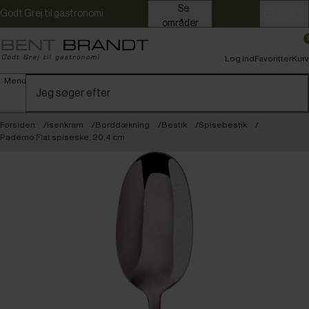
Se
Godt Grej til gastronomi
Erhverv
områder
Log ind
Favoritter
Kurv
Menu
Forsiden
Isenkram
Borddækning
Bestik
Spisebestik
Paderno Flat spiseske, 20,4 cm